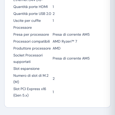
Quantità porte HDMI
1
Quantità porte USB 2.0
2
Uscite per cuffie
1
Processore
Presa per processore
Presa di corrente AM5
Processori compatibili
AMD Ryzen™ 7
Produttore processore
AMD
Socket Processori
Presa di corrente AM5
supportati
Slot espansione
Numero di slot di M.2
2
(M)
Slot PCI Express x16
1
(Gen 5.x)