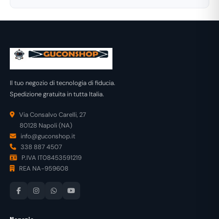
Il tuo negozio di tecnologia di fiducia.
Spedizione gratuita in tutta Italia.
Via Consalvo Carelli, 27
80128 Napoli (NA)
info@guconshop.it
338 887 4507
P.IVA IT08453591219
REA NA-959608