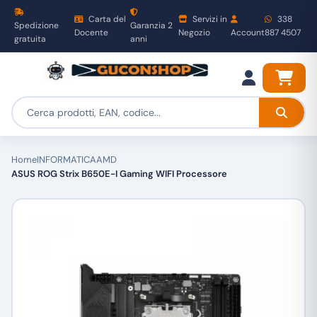
Carta del
Servizi in
338
Spedizione
Garanzia 2
Docente
Negozio
Account
887 4507
gratuita
anni
Home
INFORMATICA
AMD
ASUS ROG Strix B650E-I Gaming WIFI Processore