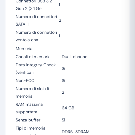
Connettori USB 3.2
1
Gen 2 (3.1 Ge
Numero di connettori
2
SATA III
Numero di connettori
1
ventola cha
Memoria
Canali di memoria
Dual-channel
Data Integrity Check
Sì
(verifica i
Non-ECC
Sì
Numero di slot di
2
memoria
RAM massima
64 GB
supportata
Senza buffer
Sì
Tipi di memoria
DDR5-SDRAM