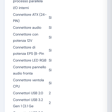
processo parallela
I/O interni
Connettore ATX (24-
Sì
PIN)
Connettore audio
Sì
Connettore con
Sì
potenza 12V
Connettore di
Sì
potenza EPS (8-Pin
Connettore LED RGB
Sì
Connettore pannello
Sì
audio fronta
Connettore ventola
Sì
CPU
Connettori USB 2.0
2
Connettori USB 3.2
2
Gen 1 (3.1 Ge