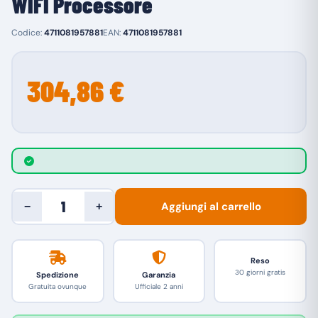
WIFI Processore
Codice:
4711081957881
EAN:
4711081957881
304,86 €
Aggiungi al carrello
−
+
Reso
30 giorni gratis
Spedizione
Garanzia
Gratuita ovunque
Ufficiale 2 anni