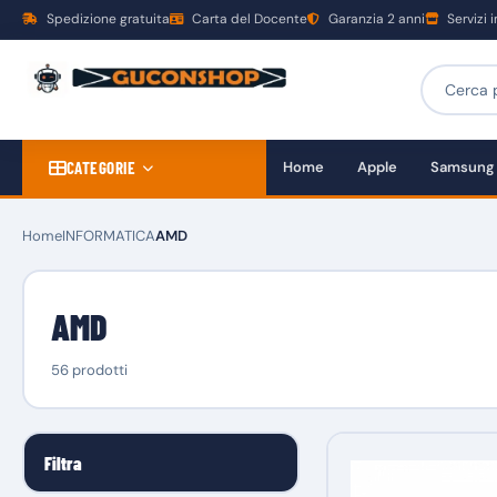
Spedizione gratuita
Carta del Docente
Garanzia 2 anni
Servizi 
CATEGORIE
Home
Apple
Samsung
Home
INFORMATICA
AMD
AMD
56 prodotti
Filtra