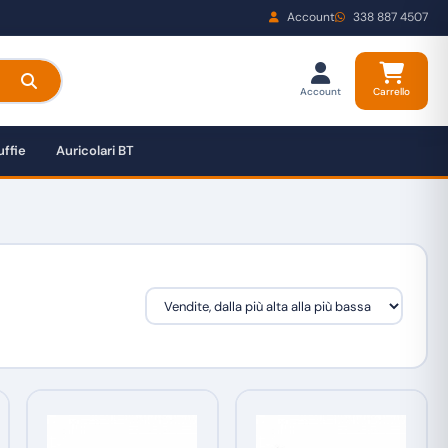
Account
338 887 4507
Account
Carrello
ffie
Auricolari BT