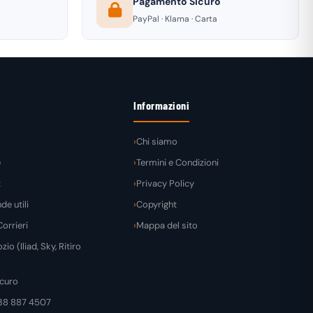
Pagamento Sicuro
PayPal · Klarna · Carta
Informazioni
Chi siamo
e
Termini e Condizioni
t
Privacy Policy
e utili
Copyright
orrieri
Mappa del sito
zio (Iliad, Sky, Ritiro
curo
38 887 4507