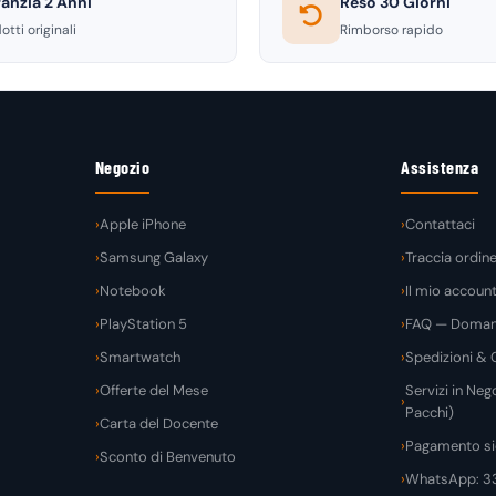
anzia 2 Anni
Reso 30 Giorni
otti originali
Rimborso rapido
Negozio
Assistenza
Apple iPhone
Contattaci
Samsung Galaxy
Traccia ordin
Notebook
Il mio accoun
PlayStation 5
FAQ — Domand
Smartwatch
Spedizioni & C
Offerte del Mese
Servizi in Nego
Pacchi)
Carta del Docente
Pagamento si
Sconto di Benvenuto
WhatsApp: 3