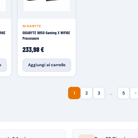
GIGABYTE
fi6E
GIGABYTE B850 Gaming X WIFI6E
Processore
233,98 €
o
Aggiungi al carrello
1
2
3
…
5
›