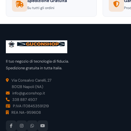
Spedizione Gratuita
Gar
Su tutti gli ordini
Prod
Il tuo negozio di tecnologia di fiducia.
Spedizione gratuita in tutta Italia.
Via Consalvo Carelli, 27
80128 Napoli (NA)
info@guconshop.it
338 887 4507
P.IVA IT08453591219
REA NA-959608