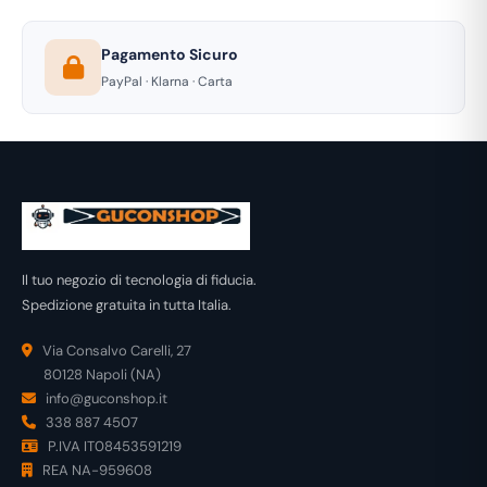
Pagamento Sicuro
PayPal · Klarna · Carta
Il tuo negozio di tecnologia di fiducia.
Spedizione gratuita in tutta Italia.
Via Consalvo Carelli, 27
80128 Napoli (NA)
info@guconshop.it
338 887 4507
P.IVA IT08453591219
REA NA-959608