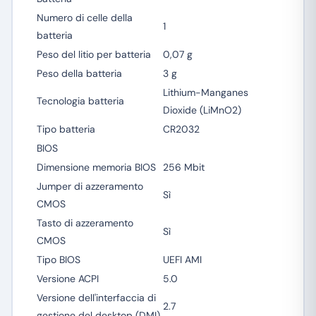
Numero di celle della
1
batteria
Peso del litio per batteria
0,07 g
Peso della batteria
3 g
Lithium-Manganes
Tecnologia batteria
Dioxide (LiMnO2)
Tipo batteria
CR2032
BIOS
Dimensione memoria BIOS
256 Mbit
Jumper di azzeramento
Sì
CMOS
Tasto di azzeramento
Sì
CMOS
Tipo BIOS
UEFI AMI
Versione ACPI
5.0
Versione dell'interfaccia di
2.7
gestione del desktop (DMI)