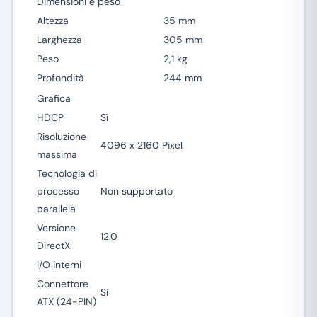
Dimensioni e peso
Altezza
35 mm
Larghezza
305 mm
Peso
2,1 kg
Profondità
244 mm
Grafica
HDCP
Sì
Risoluzione
4096 x 2160 Pixel
massima
Tecnologia di
processo
Non supportato
parallela
Versione
12.0
DirectX
I/O interni
Connettore
Sì
ATX (24-PIN)