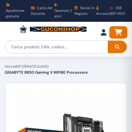
Carta del
Servizi in
338
Spedizione
Garanzia 2
Docente
Negozio
Account
887 4507
gratuita
anni
Home
INFORMATICA
AMD
GIGABYTE B850 Gaming X WIFI6E Processore