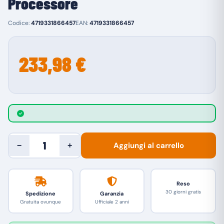
Processore
Codice:
4719331866457
EAN:
4719331866457
233,98 €
Aggiungi al carrello
−
+
Reso
30 giorni gratis
Spedizione
Garanzia
Gratuita ovunque
Ufficiale 2 anni