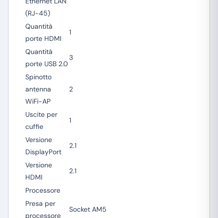
Ethernet LAN
(RJ-45)
Quantità
1
porte HDMI
Quantità
3
porte USB 2.0
Spinotto
antenna
2
WiFi-AP
Uscite per
1
cuffie
Versione
2.1
DisplayPort
Versione
2.1
HDMI
Processore
Presa per
Socket AM5
processore