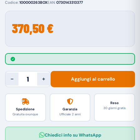
Codice:
100000263BOX
EAN:
0730143313377
370,50 €
Aggiungi al carrello
−
+
Reso
30 giorni gratis
Spedizione
Garanzia
Gratuita ovunque
Ufficiale 2 anni
Chiedici info su WhatsApp