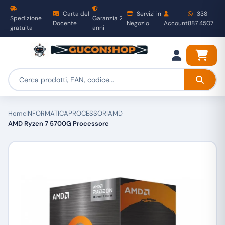
Carta del
Servizi in
338
Spedizione
Garanzia 2
Docente
Negozio
Account
887 4507
gratuita
anni
Home
INFORMATICA
PROCESSORI
AMD
AMD Ryzen 7 5700G Processore