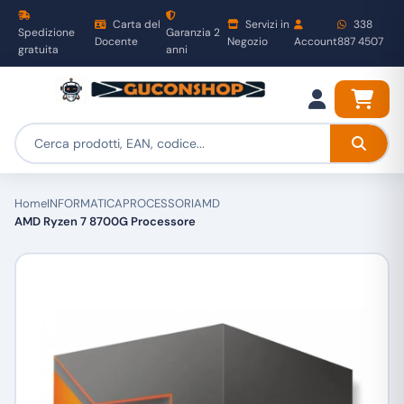
Carta del
Servizi in
338
Spedizione
Garanzia 2
Docente
Negozio
Account
887 4507
gratuita
anni
Home
INFORMATICA
PROCESSORI
AMD
AMD Ryzen 7 8700G Processore