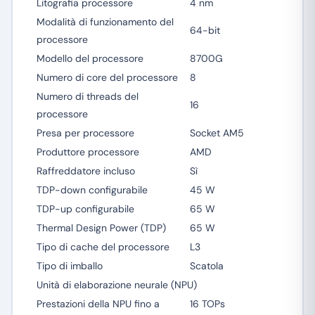
Litografia processore
4 nm
Modalità di funzionamento del
64-bit
processore
Modello del processore
8700G
Numero di core del processore
8
Numero di threads del
16
processore
Presa per processore
Socket AM5
Produttore processore
AMD
Raffreddatore incluso
Sì
TDP-down configurabile
45 W
TDP-up configurabile
65 W
Thermal Design Power (TDP)
65 W
Tipo di cache del processore
L3
Tipo di imballo
Scatola
Unità di elaborazione neurale (NPU)
Prestazioni della NPU fino a
16 TOPs