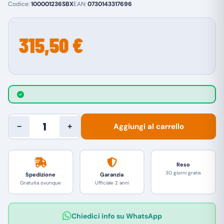
Codice:
100001236SBX
EAN:
0730143317696
315,50 €
Aggiungi al carrello
−
+
Reso
30 giorni gratis
Spedizione
Garanzia
Gratuita ovunque
Ufficiale 2 anni
Chiedici info su WhatsApp