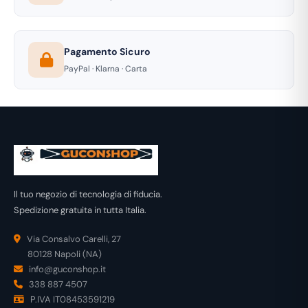
Pagamento Sicuro
PayPal · Klarna · Carta
Il tuo negozio di tecnologia di fiducia.
Spedizione gratuita in tutta Italia.
Via Consalvo Carelli, 27
80128 Napoli (NA)
info@guconshop.it
338 887 4507
P.IVA IT08453591219