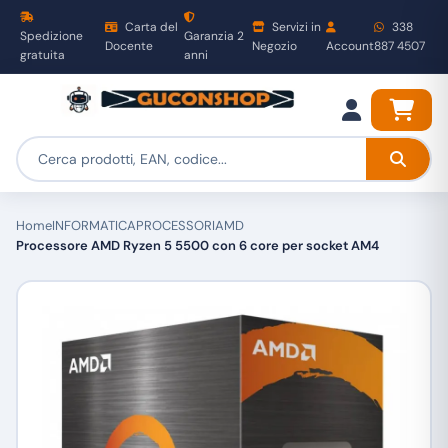
Carta del
Servizi in
338
Spedizione
Garanzia 2
Docente
Negozio
Account
887 4507
gratuita
anni
Home
INFORMATICA
PROCESSORI
AMD
Processore AMD Ryzen 5 5500 con 6 core per socket AM4