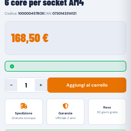
6 core per socket AM4
Codice:
100000457BOX
EAN:
0730143314121
168,50 €
Aggiungi al carrello
−
+
Reso
30 giorni gratis
Spedizione
Garanzia
Gratuita ovunque
Ufficiale 2 anni