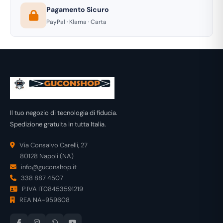
Pagamento Sicuro
PayPal · Klarna · Carta
Il tuo negozio di tecnologia di fiducia.
Spedizione gratuita in tutta Italia.
Via Consalvo Carelli, 27
80128 Napoli (NA)
info@guconshop.it
338 887 4507
P.IVA IT08453591219
REA NA-959608