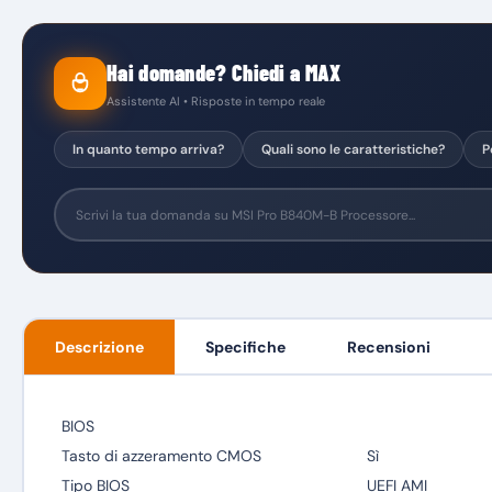
Hai domande? Chiedi a MAX
Assistente AI • Risposte in tempo reale
In quanto tempo arriva?
Quali sono le caratteristiche?
P
Descrizione
Specifiche
Recensioni
BIOS
Tasto di azzeramento CMOS
Sì
Tipo BIOS
UEFI AMI