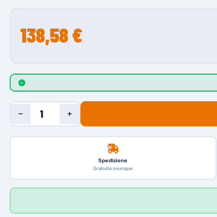
138,58 €
−
+
Spedizione
Gratuita ovunque