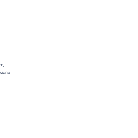
re,
sione