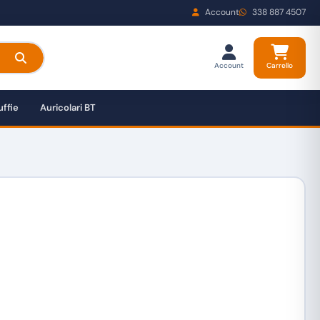
Account
338 887 4507
Account
Carrello
ffie
Auricolari BT