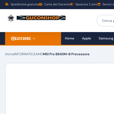
Spedizione gratuita
Carta del Docente
Garanzia 2 anni
Servizi 
CATEGORIE
Home
Apple
Samsung
Home
INFORMATICA
AMD
MSI Pro B840M-B Processore