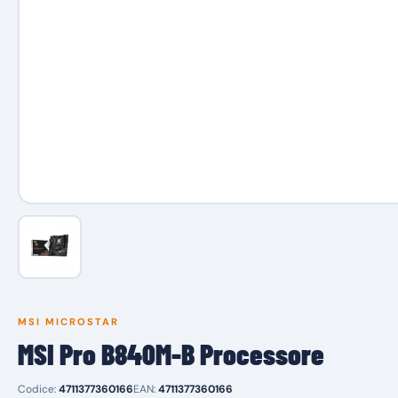
MSI MICROSTAR
MSI Pro B840M-B Processore
Codice:
4711377360166
EAN:
4711377360166