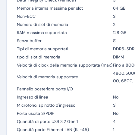
Data Integrity Check (verifica i
Sì
Memoria interna massima per slot
64 GB
Non-ECC
Sì
Numero di slot di memoria
2
RAM massima supportata
128 GB
Senza buffer
Sì
Tipi di memoria supportati
DDR5-SD
tipo di slot di memoria
DIMM
Velocità di clock della memoria supportata (max)
Fino a 80
4800,500
Velocità di memoria supportate
00, 6800,
Pannello posteriore porte I/O
Ingresso di linea
No
Microfono, spinotto d'ingresso
Sì
Porta uscita S/PDIF
No
Quantità di porte USB 3.2 Gen 1
4
Quantità porte Ethernet LAN (RJ-45)
1