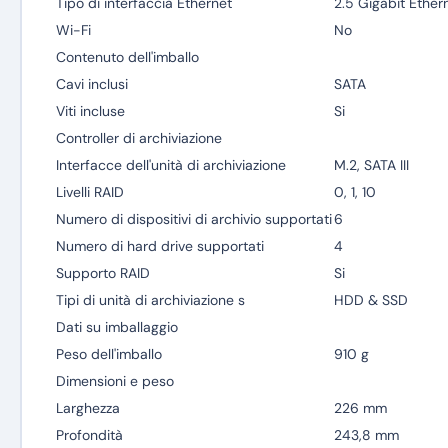
Tipo di interfaccia Ethernet
2.5 Gigabit Ether
Wi-Fi
No
Contenuto dell'imballo
Cavi inclusi
SATA
Viti incluse
Si
Controller di archiviazione
Interfacce dell'unità di archiviazione
M.2, SATA III
Livelli RAID
0, 1, 10
Numero di dispositivi di archivio supportati
6
Numero di hard drive supportati
4
Supporto RAID
Si
Tipi di unità di archiviazione s
HDD & SSD
Dati su imballaggio
Peso dell'imballo
910 g
Dimensioni e peso
Larghezza
226 mm
Profondità
243,8 mm