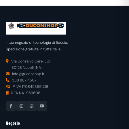
Il tuo negozio di tecnologia di fiducia.
Spedizione gratuita in tutta Italia.
Via Consalvo Carelli, 27
80128 Napoli (NA)
info@guconshop.it
338 887 4507
P.IVA IT08453591219
REA NA-959608
Negozio