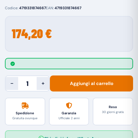
Codice:
4719331874667
EAN:
4719331874667
174,20 €
Aggiungi al carrello
−
+
Reso
30 giorni gratis
Spedizione
Garanzia
Gratuita ovunque
Ufficiale 2 anni