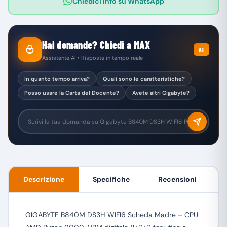
Chiedici info su WhatsApp
Hai domande? Chiedi a MAX
AI
Assistente AI • Risposte in tempo reale
In quanto tempo arriva?
Quali sono le caratteristiche?
Posso usare la Carta del Docente?
Avete altri Gigabyte?
Descrizione
Specifiche
Recensioni
GIGABYTE B840M DS3H WIFI6 Scheda Madre – CPU