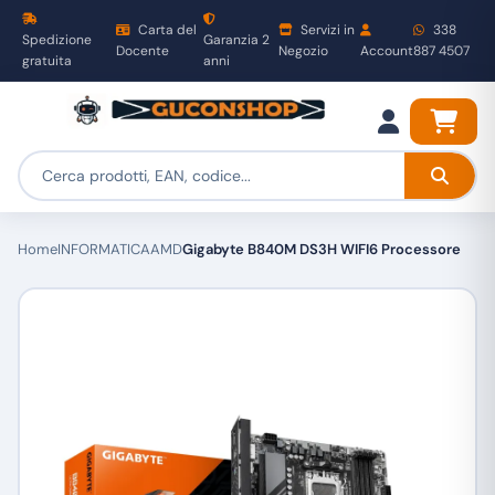
Carta del
Servizi in
338
Spedizione
Garanzia 2
Docente
Negozio
Account
887 4507
gratuita
anni
Home
INFORMATICA
AMD
Gigabyte B840M DS3H WIFI6 Processore