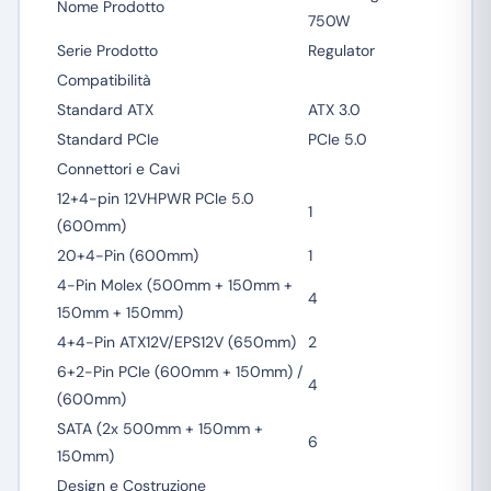
Nome Prodotto
750W
Serie Prodotto
Regulator
Compatibilità
Standard ATX
ATX 3.0
Standard PCIe
PCIe 5.0
Connettori e Cavi
12+4-pin 12VHPWR PCIe 5.0
1
(600mm)
20+4-Pin (600mm)
1
4-Pin Molex (500mm + 150mm +
4
150mm + 150mm)
4+4-Pin ATX12V/EPS12V (650mm)
2
6+2-Pin PCIe (600mm + 150mm) /
4
(600mm)
SATA (2x 500mm + 150mm +
6
150mm)
Design e Costruzione