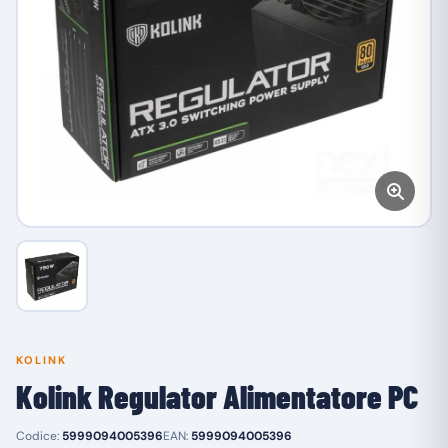
KOLINK
Kolink Regulator Alimentatore PC
Codice:
5999094005396
EAN:
5999094005396