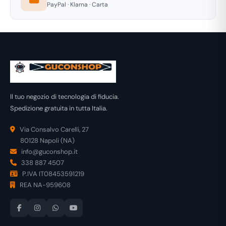
PayPal · Klarna · Carta
Il tuo negozio di tecnologia di fiducia.
Spedizione gratuita in tutta Italia.
Via Consalvo Carelli, 27
80128 Napoli (NA)
info@guconshop.it
338 887 4507
P.IVA IT08453591219
REA NA-959608