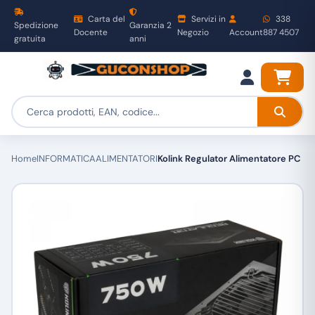
Carta del
Servizi in
338
Spedizione
Garanzia 2
Docente
Negozio
Account
887 4507
gratuita
anni
Home
INFORMATICA
ALIMENTATORI
Kolink Regulator Alimentatore PC