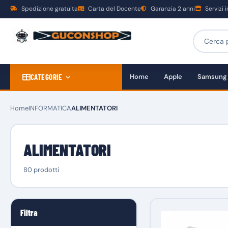
Spedizione gratuita
Carta del Docente
Garanzia 2 anni
Servizi 
CATEGORIE
Home
Apple
Samsung
Home
INFORMATICA
ALIMENTATORI
ALIMENTATORI
80 prodotti
Filtra