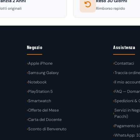
anzia 2 Anni
Reso 30 Giorni
otti originali
Rimborso rapido
Negozio
Assistenza
Apple iPhone
Contattaci
Samsung Galaxy
Traccia ordin
Notebook
Il mio accoun
PlayStation 5
FAQ — Domand
Smartwatch
Spedizioni & C
Offerte del Mese
Servizi in Nego
Pacchi)
Carta del Docente
Pagamento si
Sconto di Benvenuto
WhatsApp: 3