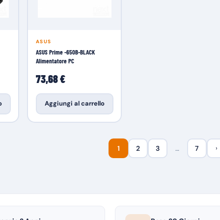
ASUS
ASUS Prime -650B-BLACK
Alimentatore PC
73,68 €
o
Aggiungi al carrello
1
2
3
…
7
›