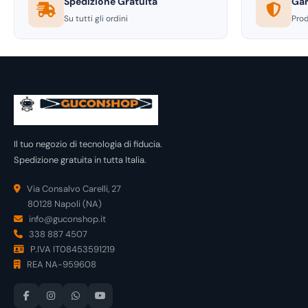
Spedizione Gratuita
Gar
Su tutti gli ordini
Prod
Il tuo negozio di tecnologia di fiducia.
Spedizione gratuita in tutta Italia.
Via Consalvo Carelli, 27
80128 Napoli (NA)
info@guconshop.it
338 887 4507
P.IVA IT08453591219
REA NA-959608