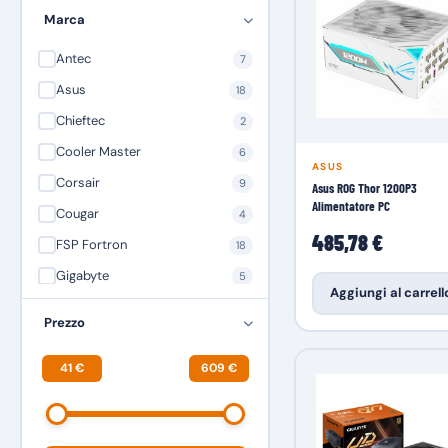
Marca
Antec
7
Asus
18
Chieftec
2
Cooler Master
6
ASUS
Corsair
9
Asus ROG Thor 1200P3
Alimentatore PC
Cougar
4
485,78 €
FSP Fortron
18
Gigabyte
5
Aggiungi al carrell
Kolink
3
Prezzo
MSI Microstar
4
41 €
609 €
TECNOWARE
3
Zippy
1