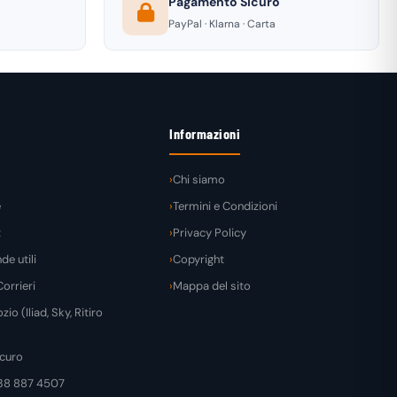
Pagamento Sicuro
PayPal · Klarna · Carta
Informazioni
Chi siamo
e
Termini e Condizioni
t
Privacy Policy
e utili
Copyright
orrieri
Mappa del sito
zio (Iliad, Sky, Ritiro
curo
38 887 4507