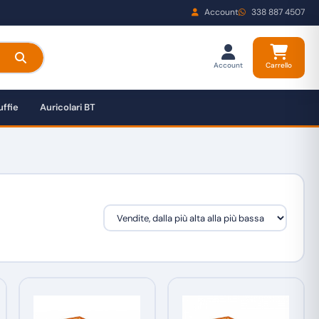
Account
338 887 4507
Account
Carrello
ffie
Auricolari BT