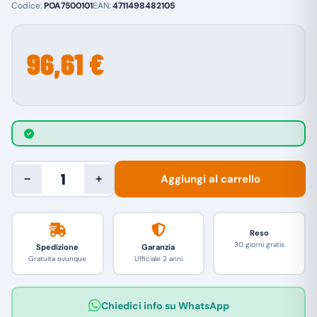
Codice:
POA7500101
EAN:
4711498482105
96,61 €
Aggiungi al carrello
−
+
Reso
30 giorni gratis
Spedizione
Garanzia
Gratuita ovunque
Ufficiale 2 anni
Chiedici info su WhatsApp