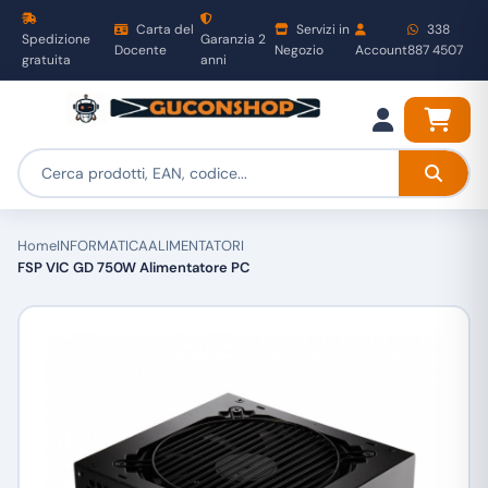
Carta del
Servizi in
338
Spedizione
Garanzia 2
Docente
Negozio
Account
887 4507
gratuita
anni
Home
INFORMATICA
ALIMENTATORI
FSP VIC GD 750W Alimentatore PC