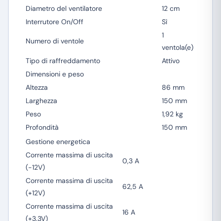
Diametro del ventilatore
12 cm
Interrutore On/Off
Sì
1
Numero di ventole
ventola(e)
Tipo di raffreddamento
Attivo
Dimensioni e peso
Altezza
86 mm
Larghezza
150 mm
Peso
1,92 kg
Profondità
150 mm
Gestione energetica
Corrente massima di uscita
0,3 A
(-12V)
Corrente massima di uscita
62,5 A
(+12V)
Corrente massima di uscita
16 A
(+3.3V)