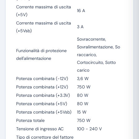
Corrente massima di uscita
16 A
(+5V)
Corrente massima di uscita
3 A
(+5Vsb)
Sovracorrente,
Sovralimentazione, So
Funzionalità di protezione
raccarico,
dell'alimentazione
Cortocircuito, Sotto
carico
Potenza combinata (-12V)
3,6 W
Potenza combinata (+12V)
750 W
Potenza combinata (+3.3V)
80 W
Potenza combinata (+5V)
80 W
Potenza combinata (+5Vsb)
15 W
Potenza totale
750 W
Tensione di ingresso AC
100 - 240 V
Tipo di correttore del fattore