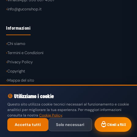
info@guconshop.it
Informazioni
Chi siamo
Termini e Condizioni
Privacy Policy
Copyright
Mappa del sito
🍪
Utilizziamo i cookie
Questo sito utilizza cookie tecnici necessari al funzionamento e cookie
analitici per migliorare la tua esperienza. Per maggiori informazioni
© 2026
GuconShop
di Guglielmo Conte — Tutti i diritti riservati.
consulta la nostra
Cookie Policy
.
VISA
MASTERCARD
PAYPAL
KLARNA
SATISPAY
Accetta tutti
Solo necessari
Chiedi a MAX
BONIFICO