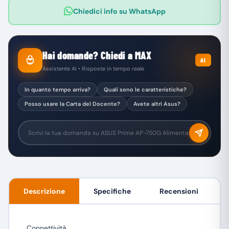
Chiedici info su WhatsApp
Hai domande? Chiedi a MAX
AI
Assistente AI • Risposte in tempo reale
In quanto tempo arriva?
Quali sono le caratteristiche?
Posso usare la Carta del Docente?
Avete altri Asus?
Descrizione
Specifiche
Recensioni
Connettività