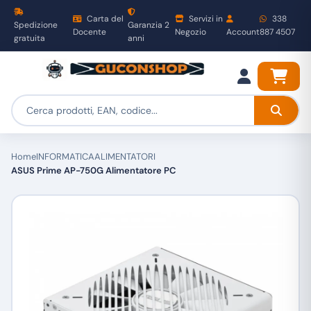
Carta del
Servizi in
338
Spedizione
Garanzia 2
Docente
Negozio
Account
887 4507
gratuita
anni
Home
INFORMATICA
ALIMENTATORI
ASUS Prime AP-750G Alimentatore PC