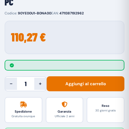
PC
Codice:
90YE00U1-B0NA00
EAN:
4711387192962
110,27 €
Aggiungi al carrello
−
+
Reso
30 giorni gratis
Spedizione
Garanzia
Gratuita ovunque
Ufficiale 2 anni