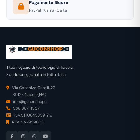
Pagamento Sicuro
PayPal · Klarna · Carta
Il tuo negozio di tecnologia di fiducia.
Spedizione gratuita in tutta Italia.
Via Consalvo Carelli, 27
80128 Napoli (NA)
info@guconshop.it
338 887 4507
P.IVA IT08453591219
REA NA-959608