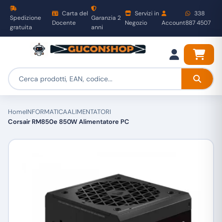
Carta del
Servizi in
338
Spedizione
Garanzia 2
Docente
Negozio
Account
887 4507
gratuita
anni
Home
INFORMATICA
ALIMENTATORI
Corsair RM850e 850W Alimentatore PC