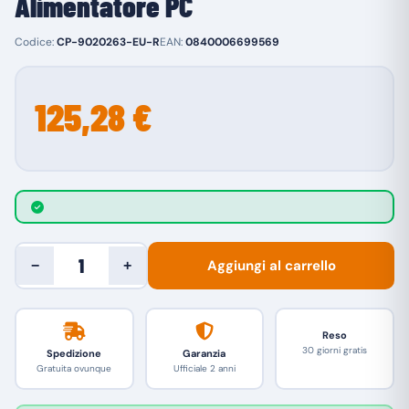
Alimentatore PC
Codice:
CP-9020263-EU-R
EAN:
0840006699569
125,28 €
Aggiungi al carrello
−
+
Reso
30 giorni gratis
Spedizione
Garanzia
Gratuita ovunque
Ufficiale 2 anni