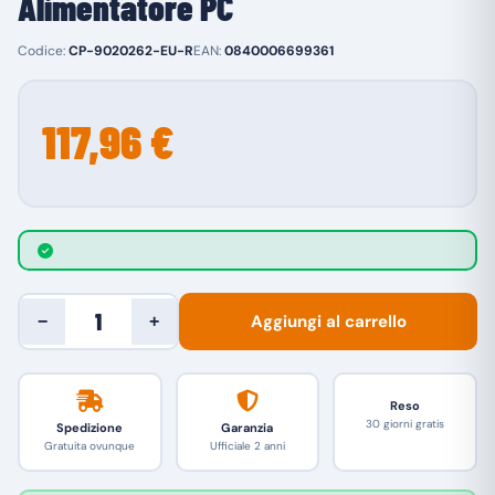
Alimentatore PC
Codice:
CP-9020262-EU-R
EAN:
0840006699361
117,96 €
Aggiungi al carrello
−
+
Reso
30 giorni gratis
Spedizione
Garanzia
Gratuita ovunque
Ufficiale 2 anni