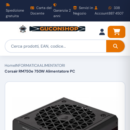
Carta del
Servizi in
338
Spedizione
Garanzia 2
Docente
Negozio
Account
887 4507
gratuita
anni
Home
INFORMATICA
ALIMENTATORI
Corsair RM750e 750W Alimentatore PC