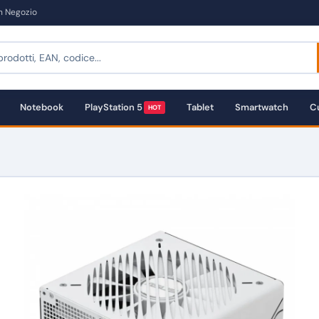
in Negozio
Notebook
PlayStation 5
Tablet
Smartwatch
Cu
HOT