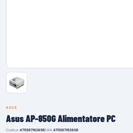
ASUS
Asus AP-850G Alimentatore PC
Codice:
4711387192658
EAN:
4711387192658