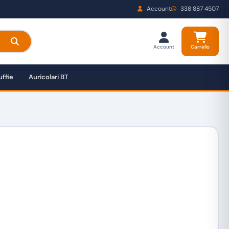
Account
338 887 4507
Account
Carrello
ffie
Auricolari BT