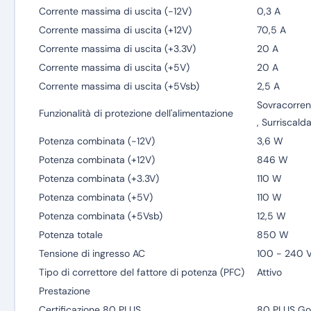
Corrente massima di uscita (-12V)
0,3 A
Corrente massima di uscita (+12V)
70,5 A
Corrente massima di uscita (+3.3V)
20 A
Corrente massima di uscita (+5V)
20 A
Corrente massima di uscita (+5Vsb)
2,5 A
Sovracorren
Funzionalità di protezione dell'alimentazione
, Surriscald
Potenza combinata (-12V)
3,6 W
Potenza combinata (+12V)
846 W
Potenza combinata (+3.3V)
110 W
Potenza combinata (+5V)
110 W
Potenza combinata (+5Vsb)
12,5 W
Potenza totale
850 W
Tensione di ingresso AC
100 - 240 
Tipo di correttore del fattore di potenza (PFC)
Attivo
Prestazione
Certificazione 80 PLUS
80 PLUS Go