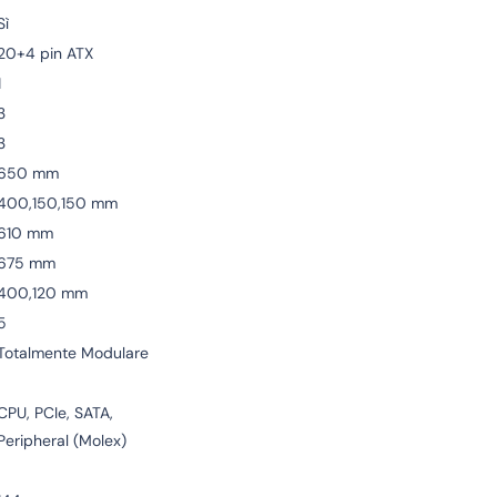
Sì
20+4 pin ATX
1
3
3
650 mm
400,150,150 mm
610 mm
675 mm
400,120 mm
5
Totalmente Modulare
CPU, PCIe, SATA,
Peripheral (Molex)