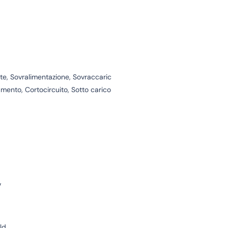
te, Sovralimentazione, Sovraccaric
amento, Cortocircuito, Sotto carico
V
ld