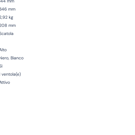
144 mm
346 mm
2,92 kg
208 mm
Scatola
Alto
Nero, Bianco
Sì
1 ventola(e)
Attivo