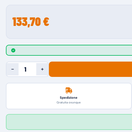
133,70 €
−
+
Spedizione
Gratuita ovunque