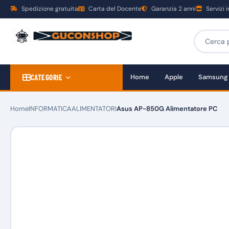
Spedizione gratuita
Carta del Docente
Garanzia 2 anni
Servizi 
CATEGORIE
Home
Apple
Samsung
Home
INFORMATICA
ALIMENTATORI
Asus AP-850G Alimentatore PC