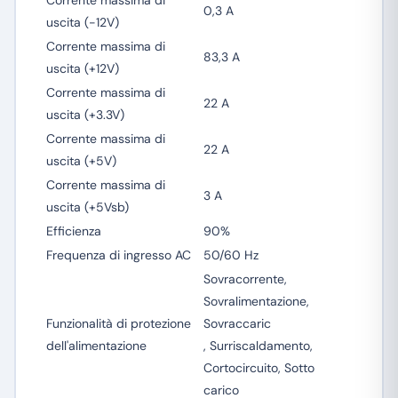
Corrente massima di
0,3 A
uscita (-12V)
Corrente massima di
83,3 A
uscita (+12V)
Corrente massima di
22 A
uscita (+3.3V)
Corrente massima di
22 A
uscita (+5V)
Corrente massima di
3 A
uscita (+5Vsb)
Efficienza
90%
Frequenza di ingresso AC
50/60 Hz
Sovracorrente,
Sovralimentazione,
Funzionalità di protezione
Sovraccaric
dell'alimentazione
, Surriscaldamento,
Cortocircuito, Sotto
carico