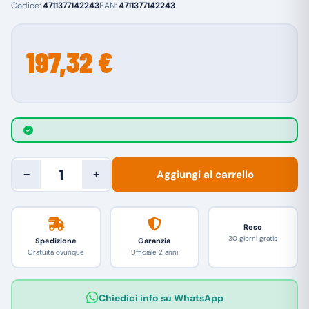
Codice:
4711377142243
EAN:
4711377142243
197,32 €
Aggiungi al carrello
−
+
Reso
30 giorni gratis
Spedizione
Garanzia
Gratuita ovunque
Ufficiale 2 anni
Chiedici info su WhatsApp