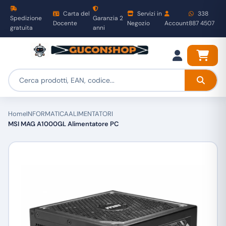
Carta del
Servizi in
338
Spedizione
Garanzia 2
Docente
Negozio
Account
887 4507
gratuita
anni
Home
INFORMATICA
ALIMENTATORI
MSI MAG A1000GL Alimentatore PC