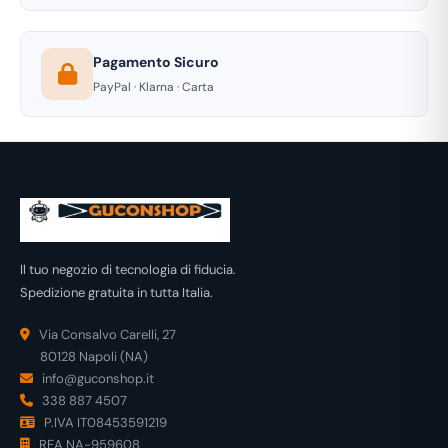
Pagamento Sicuro
PayPal · Klarna · Carta
Il tuo negozio di tecnologia di fiducia.
Spedizione gratuita in tutta Italia.
Via Consalvo Carelli, 27
80128 Napoli (NA)
info@guconshop.it
338 887 4507
P.IVA IT08453591219
REA NA-959608