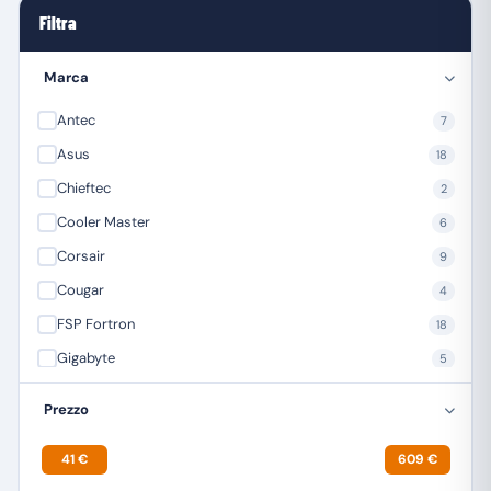
Filtra
Marca
Antec
7
Asus
18
Chieftec
2
Cooler Master
6
Corsair
9
Cougar
4
FSP Fortron
18
Gigabyte
5
Kolink
3
Prezzo
MSI Microstar
4
41 €
609 €
TECNOWARE
3