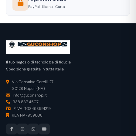
PayPal · Klarna · Carta
Il tuo negozio di tecnologia di fiducia.
Spedizione gratuita in tutta Italia.
Via Consalvo Carelli, 27
80128 Napoli (NA)
info@guconshop.it
338 887 4507
P.IVA IT08453591219
REA NA-959608