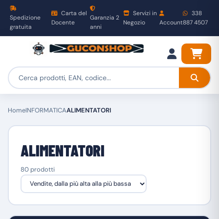
Carta del
Servizi in
338
Spedizione
Garanzia 2
Docente
Negozio
Account
887 4507
gratuita
anni
Home
INFORMATICA
ALIMENTATORI
ALIMENTATORI
80 prodotti