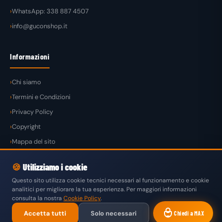
WhatsApp: 338 887 4507
info@guconshop.it
Informazioni
Chi siamo
Termini e Condizioni
Privacy Policy
Copyright
Mappa del sito
🍪
Utilizziamo i cookie
Questo sito utilizza cookie tecnici necessari al funzionamento e cookie
analitici per migliorare la tua esperienza. Per maggiori informazioni
© 2026
GuconShop
di Guglielmo Conte — Tutti i diritti riservati.
consulta la nostra
Cookie Policy
.
VISA
MASTERCARD
PAYPAL
KLARNA
SATISPAY
Accetta tutti
Solo necessari
Chiedi a MAX
BONIFICO