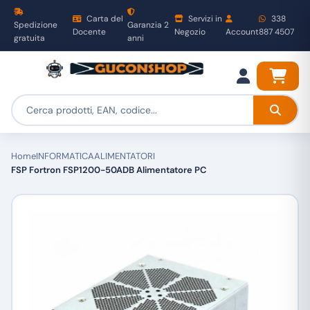
Carta del
Servizi in
338
Spedizione
Garanzia 2
Docente
Negozio
Account
887 4507
gratuita
anni
Home
INFORMATICA
ALIMENTATORI
FSP Fortron FSP1200-50ADB Alimentatore PC