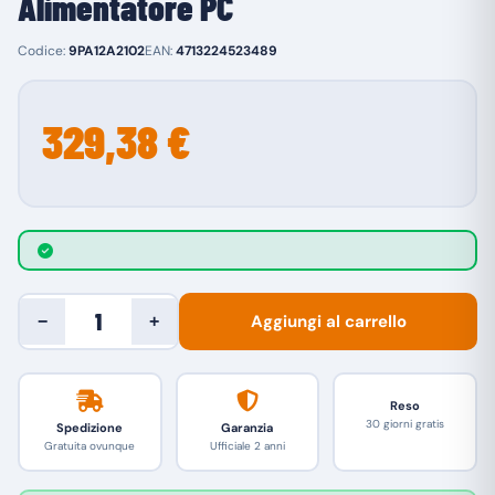
Alimentatore PC
Codice:
9PA12A2102
EAN:
4713224523489
329,38 €
Aggiungi al carrello
−
+
Reso
30 giorni gratis
Spedizione
Garanzia
Gratuita ovunque
Ufficiale 2 anni