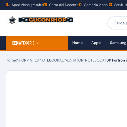
Spedizione gratuita
Carta del Docente
Garanzia 2 anni
Servizi 
CATEGORIE
Home
Apple
Samsung
Home
INFORMATICA
NOTEBOOK
ALIMENTATORI NOTEBOOK
FSP Fortron 