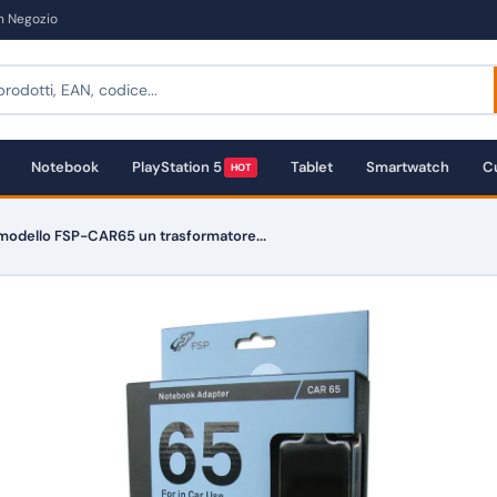
in Negozio
Notebook
PlayStation 5
Tablet
Smartwatch
Cu
HOT
modello FSP-CAR65 un trasformatore...