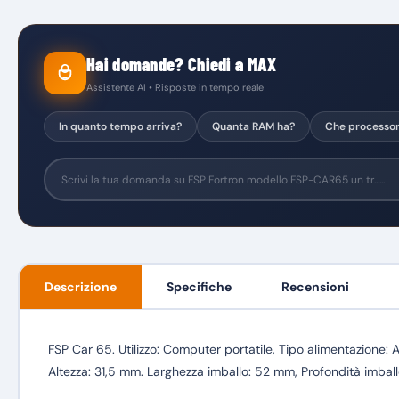
Hai domande? Chiedi a MAX
Assistente AI • Risposte in tempo reale
In quanto tempo arriva?
Quanta RAM ha?
Che processo
Descrizione
Specifiche
Recensioni
FSP Car 65. Utilizzo: Computer portatile, Tipo alimentazione: 
Altezza: 31,5 mm. Larghezza imballo: 52 mm, Profondità imbal