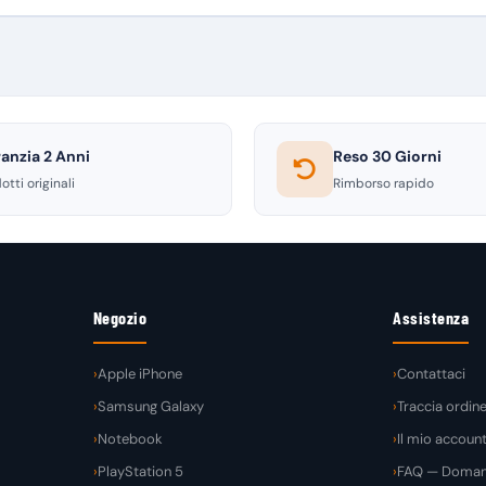
anzia 2 Anni
Reso 30 Giorni
otti originali
Rimborso rapido
Negozio
Assistenza
Apple iPhone
Contattaci
Samsung Galaxy
Traccia ordin
Notebook
Il mio accoun
PlayStation 5
FAQ — Domand