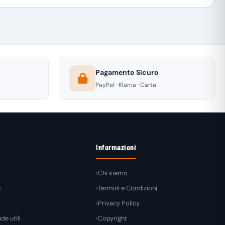
Pagamento Sicuro
PayPal · Klarna · Carta
Informazioni
Chi siamo
e
Termini e Condizioni
t
Privacy Policy
e utili
Copyright