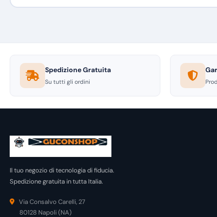
Spedizione Gratuita
Gar
Su tutti gli ordini
Prod
Il tuo negozio di tecnologia di fiducia.
Spedizione gratuita in tutta Italia.
Via Consalvo Carelli, 27
80128 Napoli (NA)