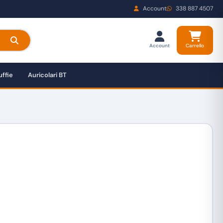
Account
338 887 4507
Account
Carrello
ffie
Auricolari BT