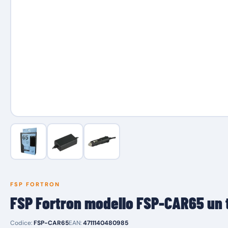
FSP FORTRON
FSP Fortron modello FSP-CAR65 un
Codice:
FSP-CAR65
EAN:
4711140480985