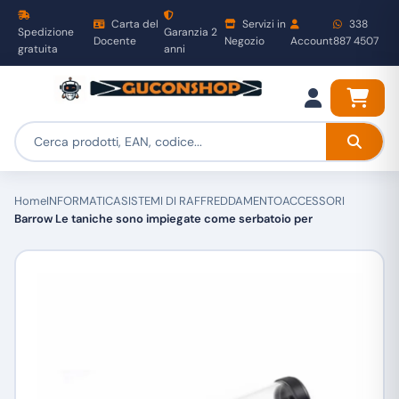
Carta del
Servizi in
338
Spedizione
Garanzia 2
Docente
Negozio
Account
887 4507
gratuita
anni
Home
INFORMATICA
SISTEMI DI RAFFREDDAMENTO
ACCESSORI
Barrow Le taniche sono impiegate come serbatoio per