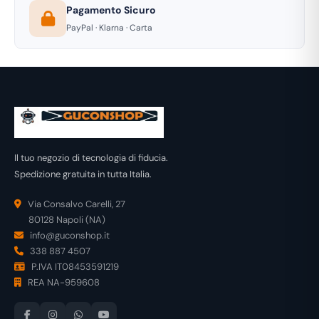
Pagamento Sicuro
PayPal · Klarna · Carta
Il tuo negozio di tecnologia di fiducia.
Spedizione gratuita in tutta Italia.
Via Consalvo Carelli, 27
80128 Napoli (NA)
info@guconshop.it
338 887 4507
P.IVA IT08453591219
REA NA-959608