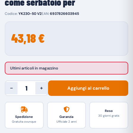
come serbatoio per
Codice:
YK230-50 V2
EAN:
6937826603945
43,18 €
Ultimi articoli in magazzino
Aggiungi al carrello
−
+
Reso
30 giorni gratis
Spedizione
Garanzia
Gratuita ovunque
Ufficiale 2 anni