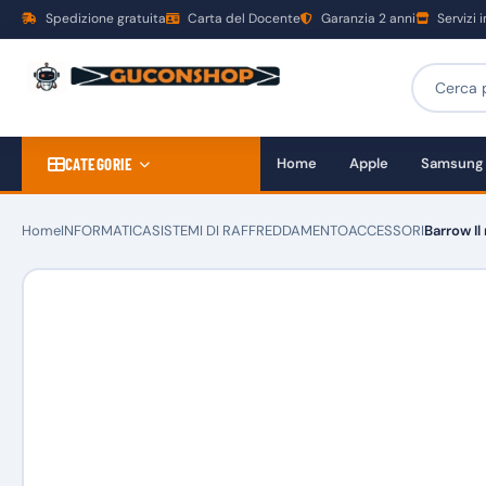
Spedizione gratuita
Carta del Docente
Garanzia 2 anni
Servizi 
CATEGORIE
Home
Apple
Samsung
Home
INFORMATICA
SISTEMI DI RAFFREDDAMENTO
ACCESSORI
Barrow Il