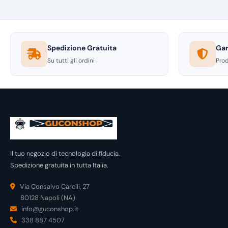
Spedizione Gratuita
Gar
Su tutti gli ordini
Prod
Il tuo negozio di tecnologia di fiducia.
Spedizione gratuita in tutta Italia.
Via Consalvo Carelli, 27
80128 Napoli (NA)
info@guconshop.it
338 887 4507