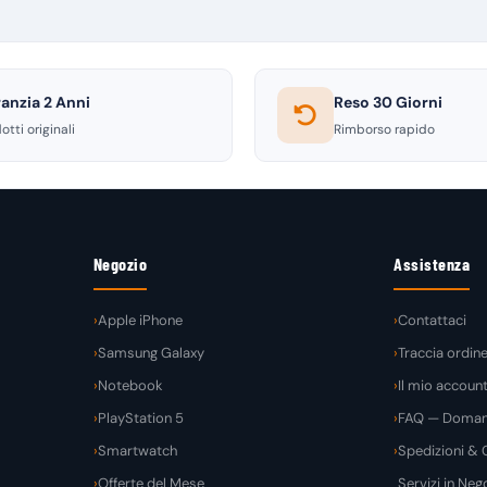
anzia 2 Anni
Reso 30 Giorni
otti originali
Rimborso rapido
Negozio
Assistenza
Apple iPhone
Contattaci
Samsung Galaxy
Traccia ordin
Notebook
Il mio accoun
PlayStation 5
FAQ — Domand
Smartwatch
Spedizioni & C
Offerte del Mese
Servizi in Nego