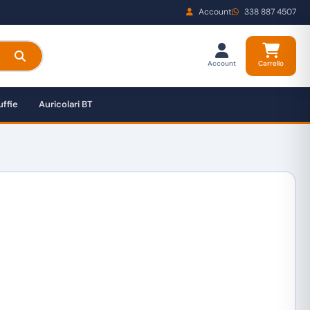
Account
338 887 4507
Account
Carrello
ffie
Auricolari BT