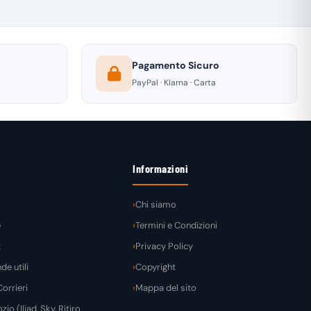
Pagamento Sicuro
PayPal · Klarna · Carta
Informazioni
Chi siamo
e
Termini e Condizioni
t
Privacy Policy
e utili
Copyright
orrieri
Mappa del sito
zio (Iliad, Sky, Ritiro