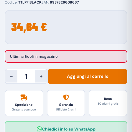
Codice:
TTLPF BLACK
EAN:
6937826608667
34,64 €
Ultimi articoli in magazzino
Aggiungi al carrello
−
+
Reso
30 giorni gratis
Spedizione
Garanzia
Gratuita ovunque
Ufficiale 2 anni
Chiedici info su WhatsApp