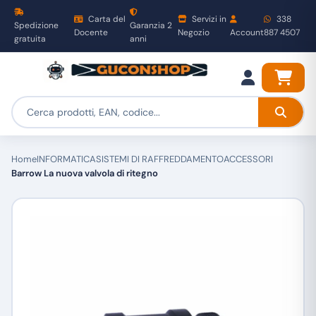
Carta del
Servizi in
338
Spedizione
Garanzia 2
Docente
Negozio
Account
887 4507
gratuita
anni
Home
INFORMATICA
SISTEMI DI RAFFREDDAMENTO
ACCESSORI
Barrow La nuova valvola di ritegno