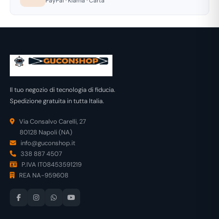
PayPal · Klarna · Carta
Il tuo negozio di tecnologia di fiducia.
Spedizione gratuita in tutta Italia.
Via Consalvo Carelli, 27
80128 Napoli (NA)
info@guconshop.it
338 887 4507
P.IVA IT08453591219
REA NA-959608