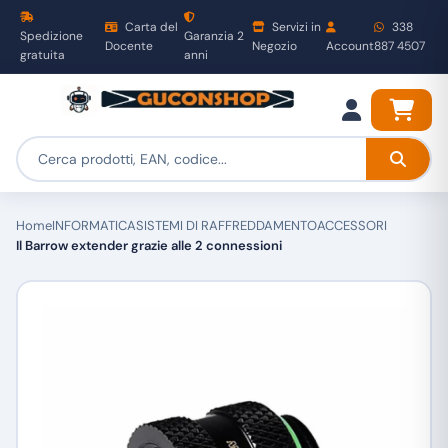
Carta del
Servizi in
338
Spedizione
Garanzia 2
Docente
Negozio
Account
887 4507
gratuita
anni
Home
INFORMATICA
SISTEMI DI RAFFREDDAMENTO
ACCESSORI
Il Barrow extender grazie alle 2 connessioni