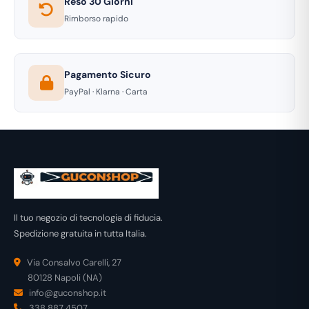
Reso 30 Giorni
Rimborso rapido
Pagamento Sicuro
PayPal · Klarna · Carta
Il tuo negozio di tecnologia di fiducia.
Spedizione gratuita in tutta Italia.
Via Consalvo Carelli, 27
80128 Napoli (NA)
info@guconshop.it
338 887 4507