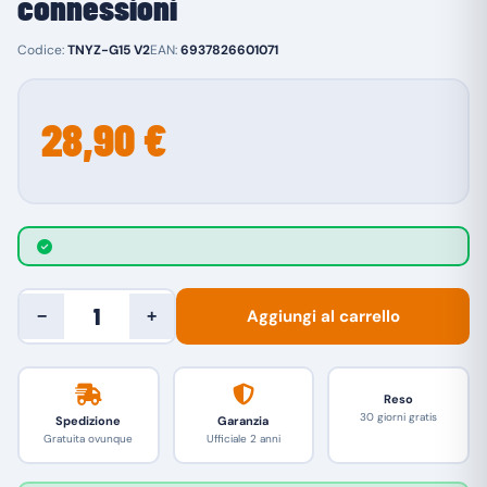
connessioni
Codice:
TNYZ-G15 V2
EAN:
6937826601071
28,90 €
Aggiungi al carrello
−
+
Reso
30 giorni gratis
Spedizione
Garanzia
Gratuita ovunque
Ufficiale 2 anni