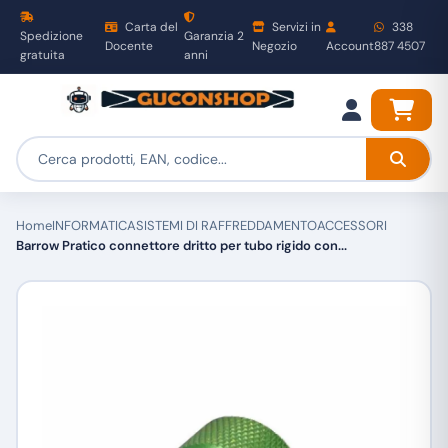
Carta del
Servizi in
338
Spedizione
Garanzia 2
Docente
Negozio
Account
887 4507
gratuita
anni
Home
INFORMATICA
SISTEMI DI RAFFREDDAMENTO
ACCESSORI
Barrow Pratico connettore dritto per tubo rigido con...