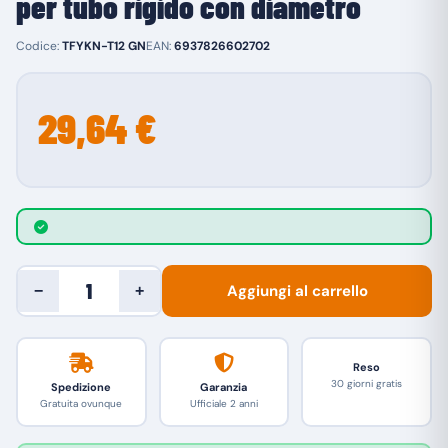
per tubo rigido con diametro
Codice:
TFYKN-T12 GN
EAN:
6937826602702
29,64 €
Aggiungi al carrello
−
+
Reso
30 giorni gratis
Spedizione
Garanzia
Gratuita ovunque
Ufficiale 2 anni