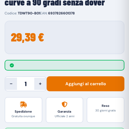
curve a 90 gradi senza dover
Codice:
TDWT90-B01
EAN:
6937826601378
29,39 €
Aggiungi al carrello
−
+
Reso
30 giorni gratis
Spedizione
Garanzia
Gratuita ovunque
Ufficiale 2 anni