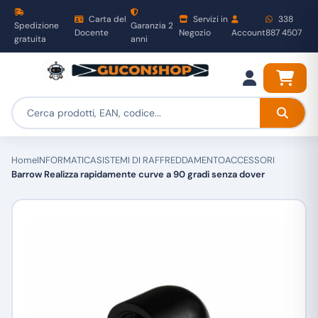
Carta del
Servizi in
338
Spedizione
Garanzia 2
Docente
Negozio
Account
887 4507
gratuita
anni
Home
INFORMATICA
SISTEMI DI RAFFREDDAMENTO
ACCESSORI
Barrow Realizza rapidamente curve a 90 gradi senza dover