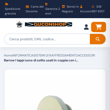
Carta del
Servizi in
338
Spedizione
Garanzia 2
Docente
Negozio
Account
887 4507
gratuita
anni
Home
INFORMATICA
SISTEMI DI RAFFREDDAMENTO
ACCESSORI
Barrow I tappi sono di solito usati in coppia con i...