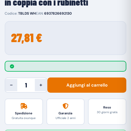
in coppia con i rubinetti
Codice:
TBLDS WH
EAN:
6937826692130
27,81 €
Aggiungi al carrello
−
+
Reso
30 giorni gratis
Spedizione
Garanzia
Gratuita ovunque
Ufficiale 2 anni