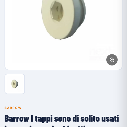
BARROW
Barrow I tappi sono di solito usati