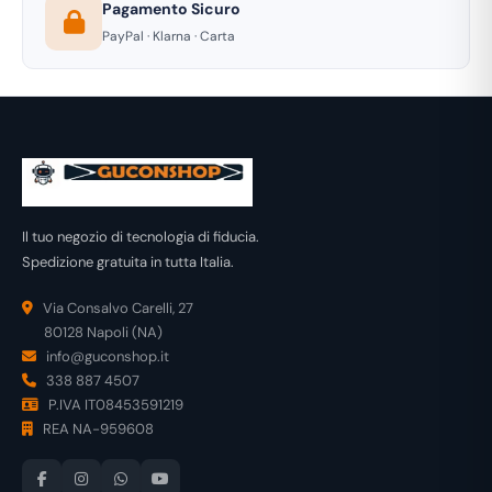
Pagamento Sicuro
PayPal · Klarna · Carta
Il tuo negozio di tecnologia di fiducia.
Spedizione gratuita in tutta Italia.
Via Consalvo Carelli, 27
80128 Napoli (NA)
info@guconshop.it
338 887 4507
P.IVA IT08453591219
REA NA-959608