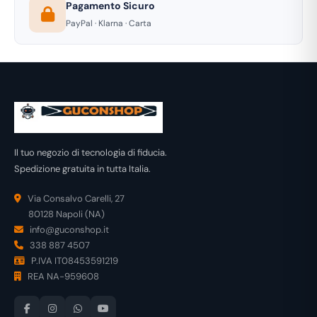
Pagamento Sicuro
PayPal · Klarna · Carta
Il tuo negozio di tecnologia di fiducia.
Spedizione gratuita in tutta Italia.
Via Consalvo Carelli, 27
80128 Napoli (NA)
info@guconshop.it
338 887 4507
P.IVA IT08453591219
REA NA-959608