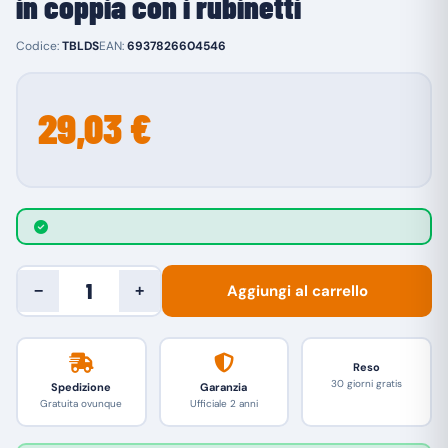
in coppia con i rubinetti
Codice:
TBLDS
EAN:
6937826604546
29,03 €
Aggiungi al carrello
−
+
Reso
30 giorni gratis
Spedizione
Garanzia
Gratuita ovunque
Ufficiale 2 anni