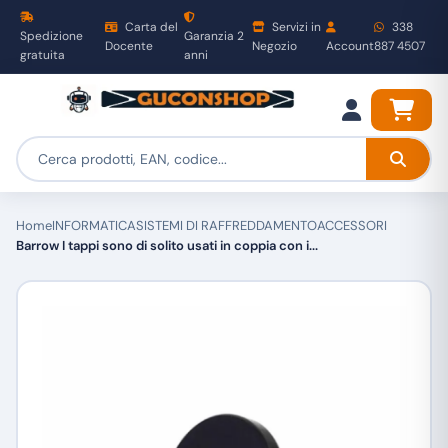
Carta del
Servizi in
338
Spedizione
Garanzia 2
Docente
Negozio
Account
887 4507
gratuita
anni
Home
INFORMATICA
SISTEMI DI RAFFREDDAMENTO
ACCESSORI
Barrow I tappi sono di solito usati in coppia con i...