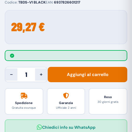
Codice:
TBDS-V1 BLACK
EAN:
6937826601217
29,27 €
Aggiungi al carrello
−
+
Reso
30 giorni gratis
Spedizione
Garanzia
Gratuita ovunque
Ufficiale 2 anni
Chiedici info su WhatsApp