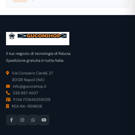
Il tuo negozio di tecnologia di fiducia.
Spedizione gratuita in tutta Italia.
Via Consalvo Carelli, 27
80128 Napoli (NA)
info@guconshop.it
338 887 4507
P.IVA IT08453591219
REA NA-959608