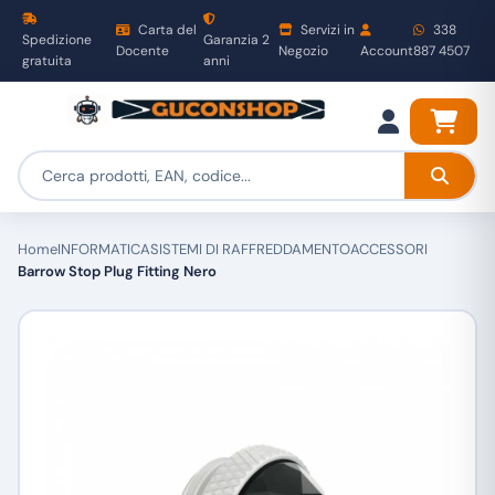
Carta del
Servizi in
338
Spedizione
Garanzia 2
Docente
Negozio
Account
887 4507
gratuita
anni
Home
INFORMATICA
SISTEMI DI RAFFREDDAMENTO
ACCESSORI
Barrow Stop Plug Fitting Nero