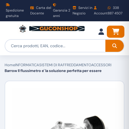
Carta del
Servizi in
338
Spedizione
Garanzia 2
Docente
Negozio
Account
887 4507
gratuita
anni
Home
INFORMATICA
SISTEMI DI RAFFREDDAMENTO
ACCESSORI
Barrow Il flussimetro e' la soluzione perfetta per essere