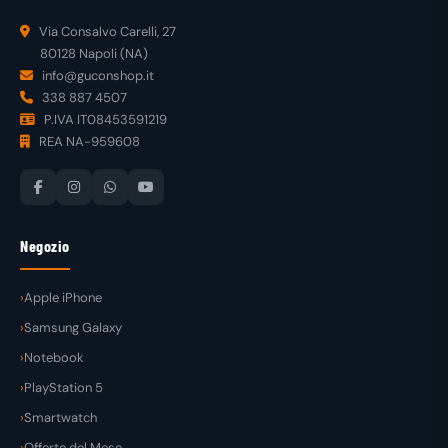
Via Consalvo Carelli, 27
80128 Napoli (NA)
info@guconshop.it
338 887 4507
P.IVA IT08453591219
REA NA-959608
Negozio
Apple iPhone
Samsung Galaxy
Notebook
PlayStation 5
Smartwatch
Offerte del Mese