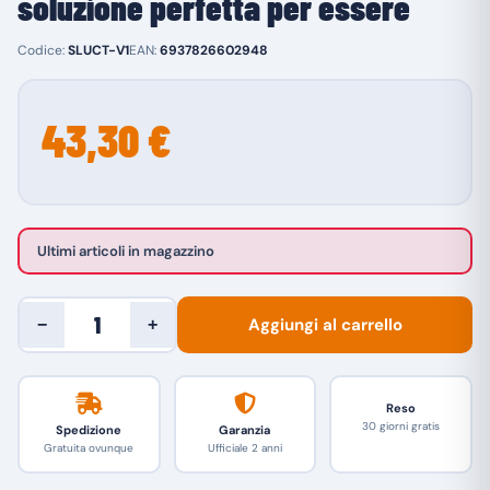
soluzione perfetta per essere
Codice:
SLUCT-V1
EAN:
6937826602948
43,30 €
Ultimi articoli in magazzino
Aggiungi al carrello
−
+
Reso
30 giorni gratis
Spedizione
Garanzia
Gratuita ovunque
Ufficiale 2 anni