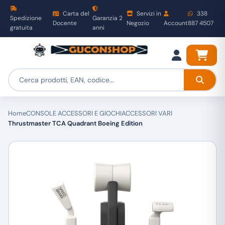
Carta del
Servizi in
338
Spedizione
Garanzia 2
Docente
Negozio
Account
887 4507
gratuita
anni
Home
CONSOLE ACCESSORI E GIOCHI
ACCESSORI VARI
Thrustmaster TCA Quadrant Boeing Edition