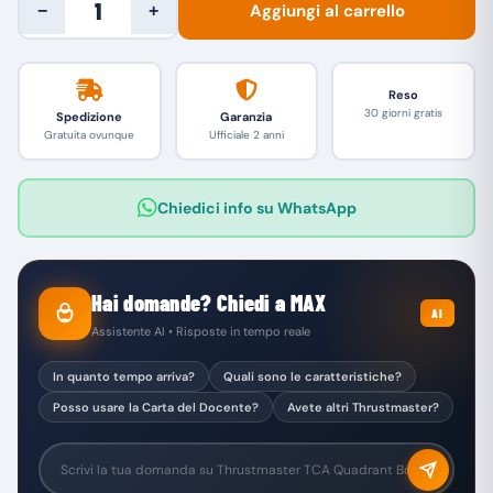
Aggiungi al carrello
−
+
Reso
30 giorni gratis
Spedizione
Garanzia
Gratuita ovunque
Ufficiale 2 anni
Chiedici info su WhatsApp
Hai domande? Chiedi a MAX
AI
Assistente AI • Risposte in tempo reale
In quanto tempo arriva?
Quali sono le caratteristiche?
Posso usare la Carta del Docente?
Avete altri Thrustmaster?