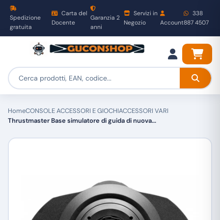
Carta del
Servizi in
338
Spedizione
Garanzia 2
Docente
Negozio
Account
887 4507
gratuita
anni
Home
CONSOLE ACCESSORI E GIOCHI
ACCESSORI VARI
Thrustmaster Base simulatore di guida di nuova...