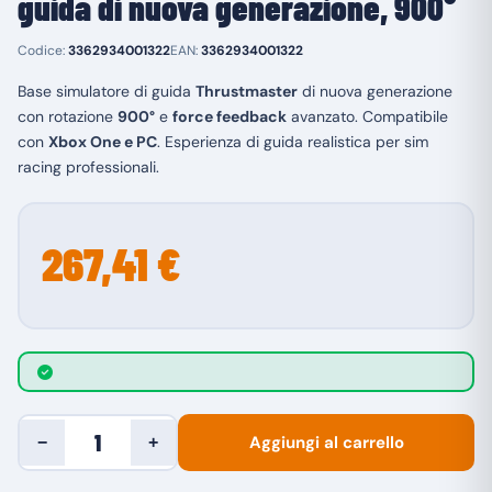
guida di nuova generazione, 900°
Codice:
3362934001322
EAN:
3362934001322
Base simulatore di guida
Thrustmaster
di nuova generazione
con rotazione
900°
e
force feedback
avanzato. Compatibile
con
Xbox One e PC
. Esperienza di guida realistica per sim
racing professionali.
267,41 €
Aggiungi al carrello
−
+