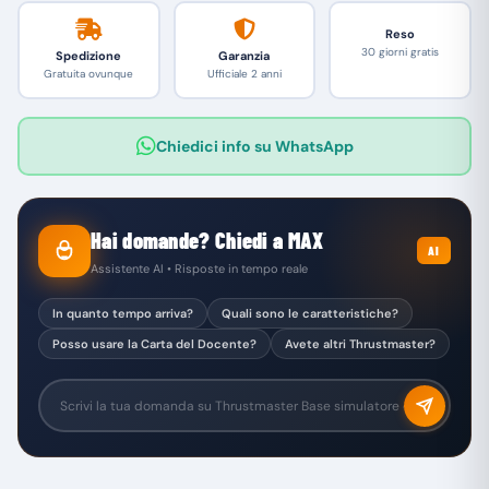
Reso
30 giorni gratis
Spedizione
Garanzia
Gratuita ovunque
Ufficiale 2 anni
Chiedici info su WhatsApp
Hai domande? Chiedi a MAX
AI
Assistente AI • Risposte in tempo reale
In quanto tempo arriva?
Quali sono le caratteristiche?
Posso usare la Carta del Docente?
Avete altri Thrustmaster?