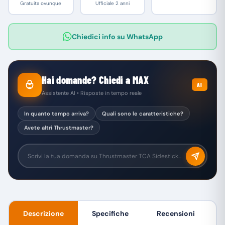
Gratuita ovunque
Ufficiale 2 anni
Chiedici info su WhatsApp
Hai domande? Chiedi a MAX
AI
Assistente AI • Risposte in tempo reale
In quanto tempo arriva?
Quali sono le caratteristiche?
Avete altri Thrustmaster?
Descrizione
Specifiche
Recensioni