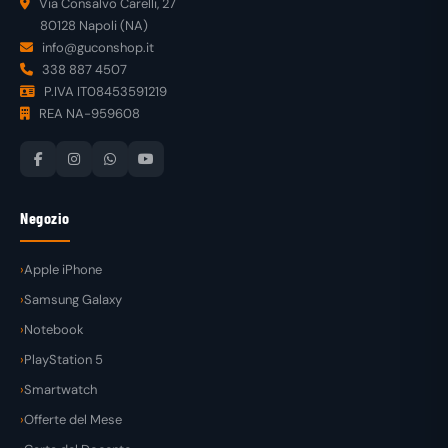
Via Consalvo Carelli, 27
80128 Napoli (NA)
info@guconshop.it
338 887 4507
P.IVA IT08453591219
REA NA-959608
Negozio
Apple iPhone
Samsung Galaxy
Notebook
PlayStation 5
Smartwatch
Offerte del Mese