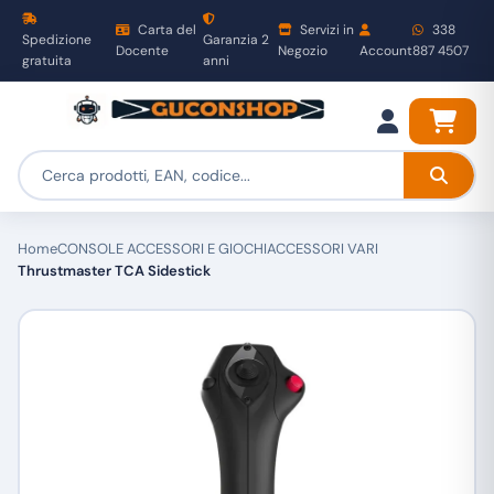
Carta del
Servizi in
338
Spedizione
Garanzia 2
Docente
Negozio
Account
887 4507
gratuita
anni
Home
CONSOLE ACCESSORI E GIOCHI
ACCESSORI VARI
Thrustmaster TCA Sidestick