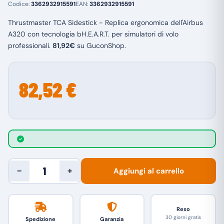
Codice:
3362932915591
EAN:
3362932915591
Thrustmaster TCA Sidestick - Replica ergonomica dell'Airbus
A320 con tecnologia bH.E.A.R.T. per simulatori di volo
professionali.
81,92€
su GuconShop.
82,52 €
Aggiungi al carrello
−
+
Reso
30 giorni gratis
Spedizione
Garanzia