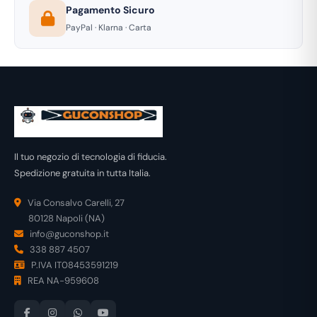
Pagamento Sicuro
PayPal · Klarna · Carta
Il tuo negozio di tecnologia di fiducia.
Spedizione gratuita in tutta Italia.
Via Consalvo Carelli, 27
80128 Napoli (NA)
info@guconshop.it
338 887 4507
P.IVA IT08453591219
REA NA-959608