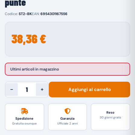
punte
Codice:
ST2-BK
EAN:
6954301167556
38,36 €
Ultimi articoli in magazzino
Aggiungi al carrello
−
+
Reso
30 giorni gratis
Spedizione
Garanzia
Gratuita ovunque
Ufficiale 2 anni