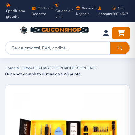
Carta del
Servizi in
338
Spedizione
Garanzia 2
Docente
Negozio
Account
887 4507
gratuita
anni
Home
INFORMATICA
CASE PER PC
ACCESSORI CASE
Orico set completo di manica e 28 punte