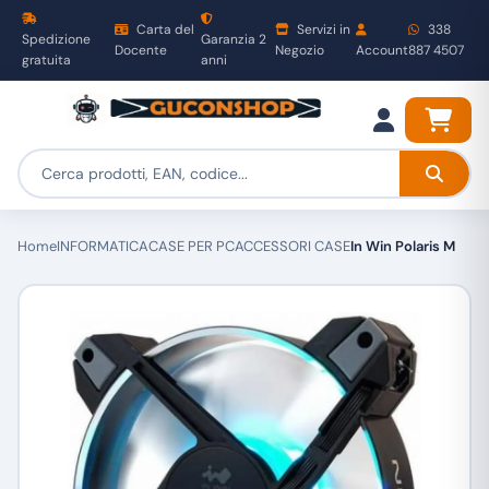
Carta del
Servizi in
338
Spedizione
Garanzia 2
Docente
Negozio
Account
887 4507
gratuita
anni
Home
INFORMATICA
CASE PER PC
ACCESSORI CASE
In Win Polaris M