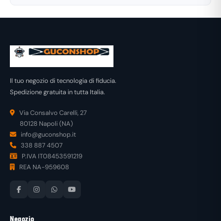
Il tuo negozio di tecnologia di fiducia.
Spedizione gratuita in tutta Italia.
Via Consalvo Carelli, 27
80128 Napoli (NA)
info@guconshop.it
338 887 4507
P.IVA IT08453591219
REA NA-959608
Negozio