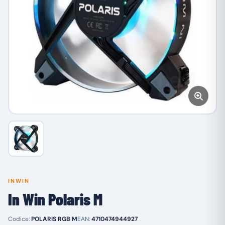
INWIN
In Win Polaris M
Codice:
POLARIS RGB M
EAN:
4710474944927