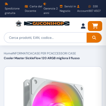
Carta del
Servizi in
338
Spedizione
Garanzia 2
Docente
Negozio
Account
887 4507
gratuita
anni
Home
INFORMATICA
CASE PER PC
ACCESSORI CASE
Cooler Master SickleFlow 120 ARGB migliora il flusso