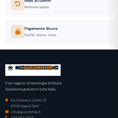
Reso 30 Giorni
Rimborso rapido
Pagamento Sicuro
PayPal · Klarna · Carta
Il tuo negozio di tecnologia di fiducia.
Spedizione gratuita in tutta Italia.
Via Consalvo Carelli, 27
80128 Napoli (NA)
info@guconshop.it
338 887 4507