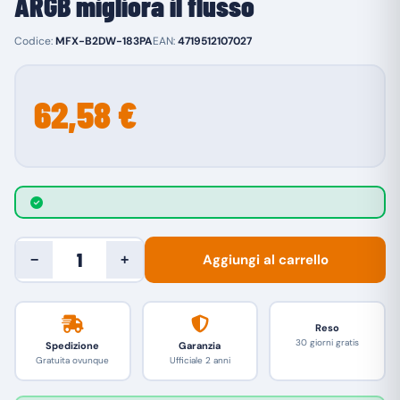
ARGB migliora il flusso
Codice:
MFX-B2DW-183PA
EAN:
4719512107027
62,58 €
Aggiungi al carrello
−
+
Reso
30 giorni gratis
Spedizione
Garanzia
Gratuita ovunque
Ufficiale 2 anni