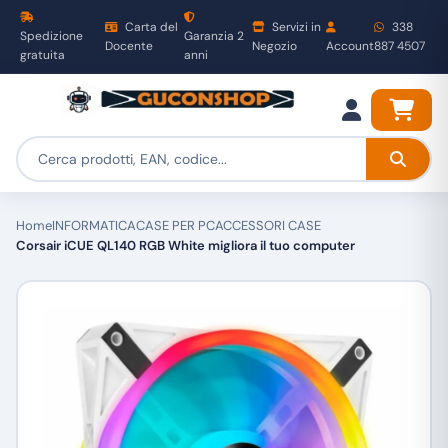
Carta del
Servizi in
338
Spedizione
Garanzia 2
Docente
Negozio
Account
887 4507
gratuita
anni
Home
INFORMATICA
CASE PER PC
ACCESSORI CASE
Corsair iCUE QL140 RGB White migliora il tuo computer