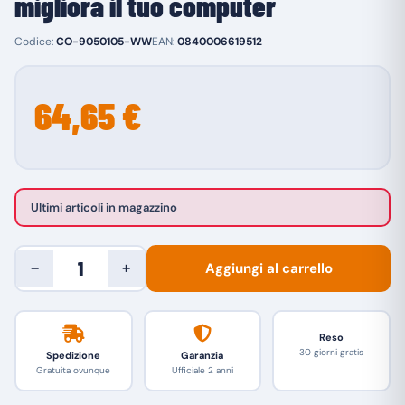
migliora il tuo computer
Codice:
CO-9050105-WW
EAN:
0840006619512
64,65 €
Ultimi articoli in magazzino
Aggiungi al carrello
−
+
Reso
30 giorni gratis
Spedizione
Garanzia
Gratuita ovunque
Ufficiale 2 anni