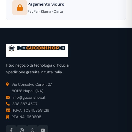
Pagamento Sicuro
PayPal · Klarna · Carta
Il tuo negozio di tecnologia di fiducia.
Spedizione gratuita in tutta Italia.
Via Consalvo Carelli, 27
80128 Napoli (NA)
info@guconshop.it
338 887 4507
P.IVA IT08453591219
REA NA-959608