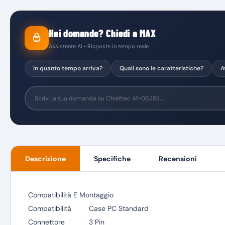
Hai domande? Chiedi a MAX
Assistente AI • Risposte in tempo reale
In quanto tempo arriva?
Quali sono le caratteristiche?
A
Descrizione
Specifiche
Recensioni
Compatibilità E Montaggio
Compatibilità
Case PC Standard
Connettore
3 Pin