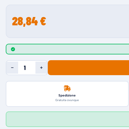
28,84 €
−
+
Spedizione
Gratuita ovunque