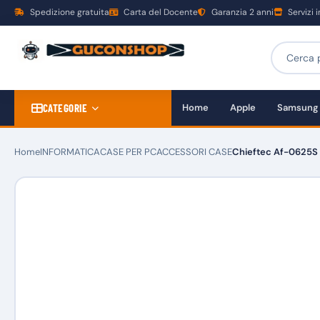
Spedizione gratuita
Carta del Docente
Garanzia 2 anni
Servizi 
CATEGORIE
Home
Apple
Samsung
Home
INFORMATICA
CASE PER PC
ACCESSORI CASE
Chieftec Af-0625S