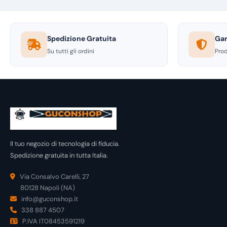
Spedizione Gratuita
Gar
Su tutti gli ordini
Prod
Il tuo negozio di tecnologia di fiducia.
Spedizione gratuita in tutta Italia.
Via Consalvo Carelli, 27
80128 Napoli (NA)
info@guconshop.it
338 887 4507
P.IVA IT08453591219