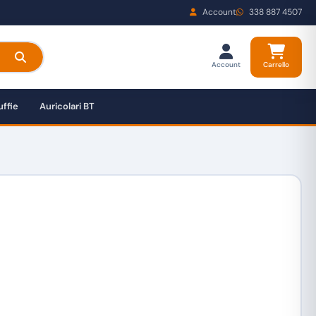
Account
338 887 4507
Account
Carrello
ffie
Auricolari BT