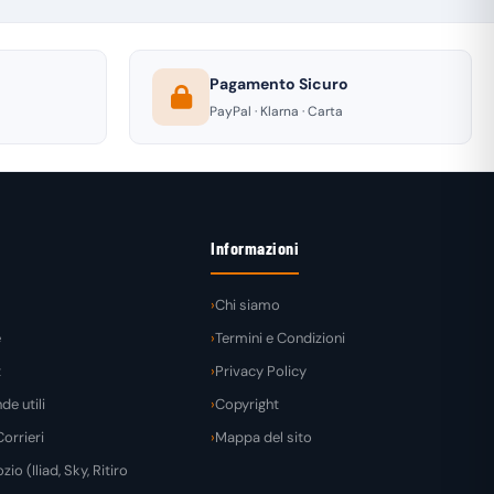
Pagamento Sicuro
PayPal · Klarna · Carta
Informazioni
Chi siamo
e
Termini e Condizioni
t
Privacy Policy
e utili
Copyright
orrieri
Mappa del sito
zio (Iliad, Sky, Ritiro