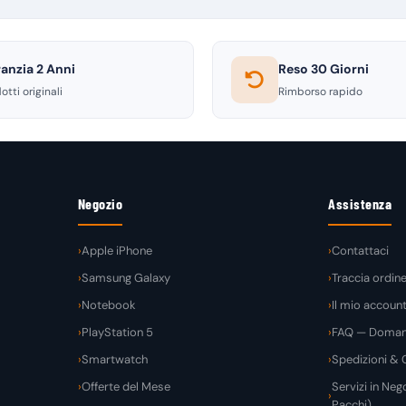
anzia 2 Anni
Reso 30 Giorni
otti originali
Rimborso rapido
Negozio
Assistenza
Apple iPhone
Contattaci
Samsung Galaxy
Traccia ordin
Notebook
Il mio accoun
PlayStation 5
FAQ — Domand
Smartwatch
Spedizioni & C
Offerte del Mese
Servizi in Nego
Pacchi)