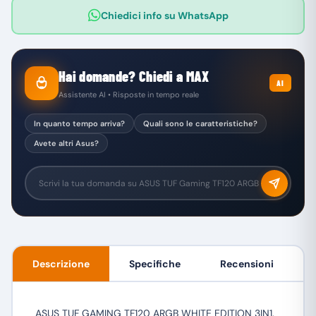
Chiedici info su WhatsApp
Hai domande? Chiedi a MAX
AI
Assistente AI • Risposte in tempo reale
In quanto tempo arriva?
Quali sono le caratteristiche?
Avete altri Asus?
Descrizione
Specifiche
Recensioni
ASUS TUF GAMING TF120 ARGB WHITE EDITION 3IN1.