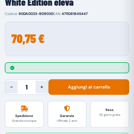
White Edition eleva
Codice:
90DA0033-B09030
EAN:
4711081845447
70,75 €
Aggiungi al carrello
−
+
Reso
30 giorni gratis
Spedizione
Garanzia
Gratuita ovunque
Ufficiale 2 anni