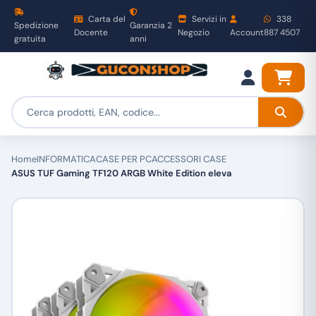
Carta del
Servizi in
338
Spedizione
Garanzia 2
Docente
Negozio
Account
887 4507
gratuita
anni
Home
INFORMATICA
CASE PER PC
ACCESSORI CASE
ASUS TUF Gaming TF120 ARGB White Edition eleva