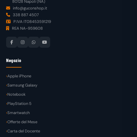
80128 Napoli (NA)
info@guconshop.it
338 887 4507
P.IVA IT08453591219
REA NA-959608
Negozio
Apple iPhone
Samsung Galaxy
Notebook
PlayStation 5
Smartwatch
Offerte del Mese
Carta del Docente