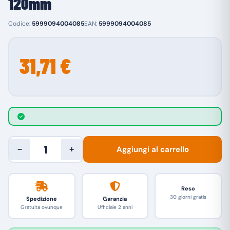
120mm
Codice:
5999094004085
EAN:
5999094004085
31,71 €
Aggiungi al carrello
−
+
Reso
30 giorni gratis
Spedizione
Garanzia
Gratuita ovunque
Ufficiale 2 anni