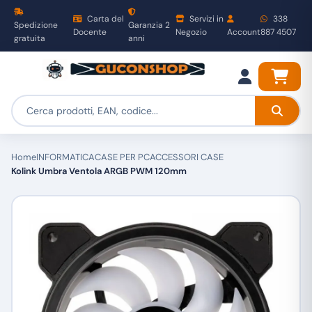
Carta del
Servizi in
338
Spedizione
Garanzia 2
Docente
Negozio
Account
887 4507
gratuita
anni
Home
INFORMATICA
CASE PER PC
ACCESSORI CASE
Kolink Umbra Ventola ARGB PWM 120mm