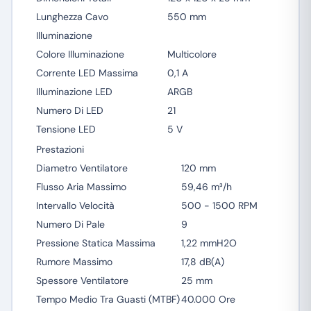
Lunghezza Cavo
550 mm
Illuminazione
Colore Illuminazione
Multicolore
Corrente LED Massima
0,1 A
Illuminazione LED
ARGB
Numero Di LED
21
Tensione LED
5 V
Prestazioni
Diametro Ventilatore
120 mm
Flusso Aria Massimo
59,46 m³/h
Intervallo Velocità
500 - 1500 RPM
Numero Di Pale
9
Pressione Statica Massima
1,22 mmH2O
Rumore Massimo
17,8 dB(A)
Spessore Ventilatore
25 mm
Tempo Medio Tra Guasti (MTBF)
40.000 Ore