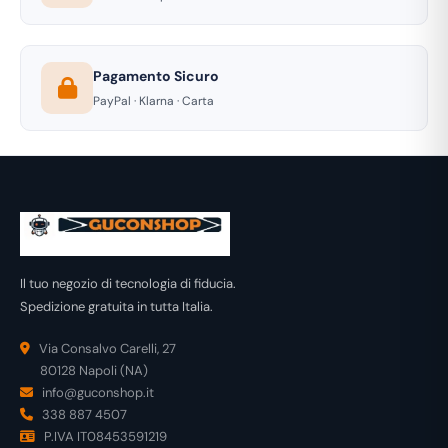
Pagamento Sicuro
PayPal · Klarna · Carta
Il tuo negozio di tecnologia di fiducia.
Spedizione gratuita in tutta Italia.
Via Consalvo Carelli, 27
80128 Napoli (NA)
info@guconshop.it
338 887 4507
P.IVA IT08453591219