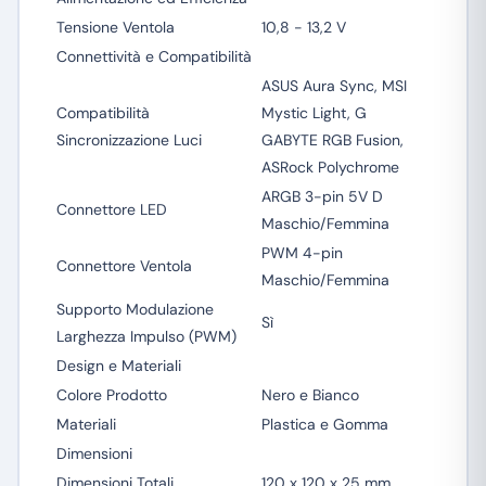
Tensione Ventola
10,8 - 13,2 V
Connettività e Compatibilità
ASUS Aura Sync, MSI
Compatibilità
Mystic Light, G
Sincronizzazione Luci
GABYTE RGB Fusion,
ASRock Polychrome
ARGB 3-pin 5V D
Connettore LED
Maschio/Femmina
PWM 4-pin
Connettore Ventola
Maschio/Femmina
Supporto Modulazione
Sì
Larghezza Impulso (PWM)
Design e Materiali
Colore Prodotto
Nero e Bianco
Materiali
Plastica e Gomma
Dimensioni
Dimensioni Totali
120 x 120 x 25 mm