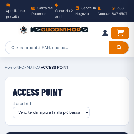
Carta del
Servizi in
338
Spedizione
Garanzia 2
Docente
Negozio
Account
887 4507
gratuita
anni
Home
INFORMATICA
ACCESS POINT
ACCESS POINT
4 prodotti