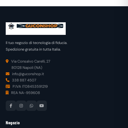
Il tuo negozio di tecnologia di fiducia.
Spedizione gratuita in tutta Italia.
Via Consalvo Carelli, 27
80128 Napoli (NA)
info@guconshop.it
338 887 4507
P.IVA IT08453591219
REA NA-959608
Negozio