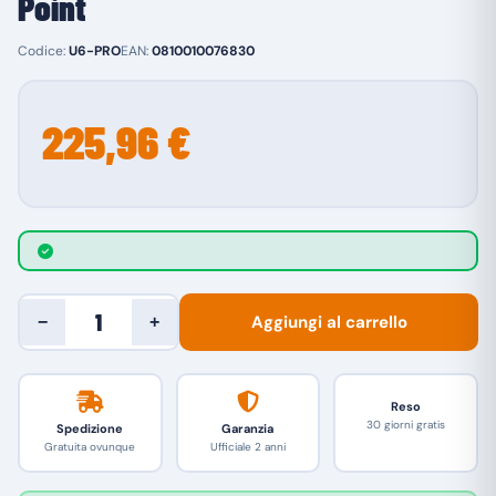
Point
Codice:
U6-PRO
EAN:
0810010076830
225,96 €
Aggiungi al carrello
−
+
Reso
30 giorni gratis
Spedizione
Garanzia
Gratuita ovunque
Ufficiale 2 anni