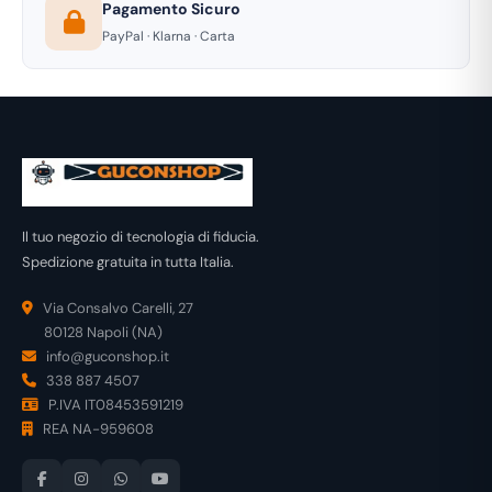
Pagamento Sicuro
PayPal · Klarna · Carta
Il tuo negozio di tecnologia di fiducia.
Spedizione gratuita in tutta Italia.
Via Consalvo Carelli, 27
80128 Napoli (NA)
info@guconshop.it
338 887 4507
P.IVA IT08453591219
REA NA-959608