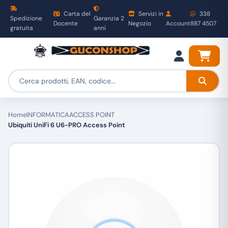
Carta del
Servizi in
338
Spedizione
Garanzia 2
Docente
Negozio
Account
887 4507
gratuita
anni
Home
INFORMATICA
ACCESS POINT
Ubiquiti UniFi 6 U6-PRO Access Point