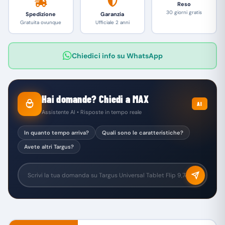
Reso
30 giorni gratis
Spedizione
Garanzia
Gratuita ovunque
Ufficiale 2 anni
Chiedici info su WhatsApp
Hai domande? Chiedi a MAX
AI
Assistente AI • Risposte in tempo reale
In quanto tempo arriva?
Quali sono le caratteristiche?
Avete altri Targus?