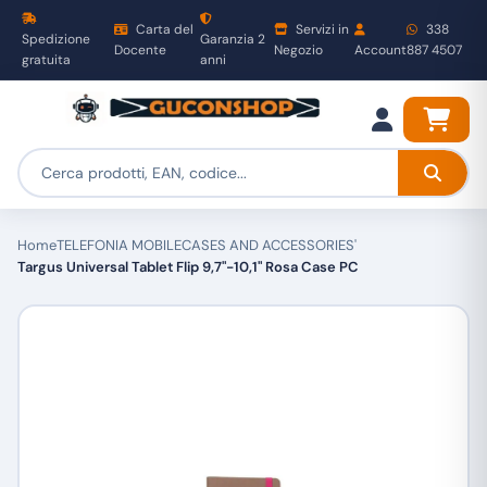
Carta del
Servizi in
338
Spedizione
Garanzia 2
Docente
Negozio
Account
887 4507
gratuita
anni
Home
TELEFONIA MOBILE
CASES AND ACCESSORIES'
Targus Universal Tablet Flip 9,7"-10,1" Rosa Case PC