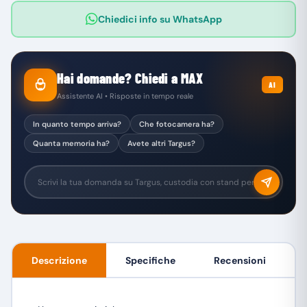
Chiedici info su WhatsApp
Hai domande? Chiedi a MAX
AI
Assistente AI • Risposte in tempo reale
In quanto tempo arriva?
Che fotocamera ha?
Quanta memoria ha?
Avete altri Targus?
Descrizione
Specifiche
Recensioni