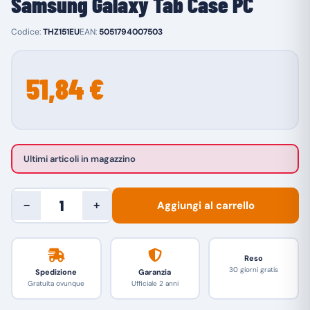
Samsung Galaxy Tab Case PC
Codice:
THZ151EU
EAN:
5051794007503
51,84 €
Ultimi articoli in magazzino
Aggiungi al carrello
−
+
Reso
30 giorni gratis
Spedizione
Garanzia
Gratuita ovunque
Ufficiale 2 anni