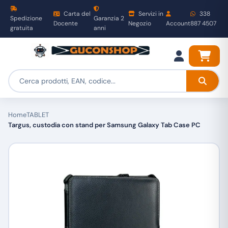
Carta del
Servizi in
338
Spedizione
Garanzia 2
Docente
Negozio
Account
887 4507
gratuita
anni
Home
TABLET
Targus, custodia con stand per Samsung Galaxy Tab Case PC