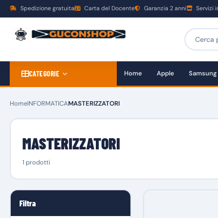
Spedizione gratuita
Carta del Docente
Garanzia 2 anni
Servizi 
CATEGORIE
Home
Apple
Samsung
Home
INFORMATICA
MASTERIZZATORI
MASTERIZZATORI
1 prodotti
Filtra