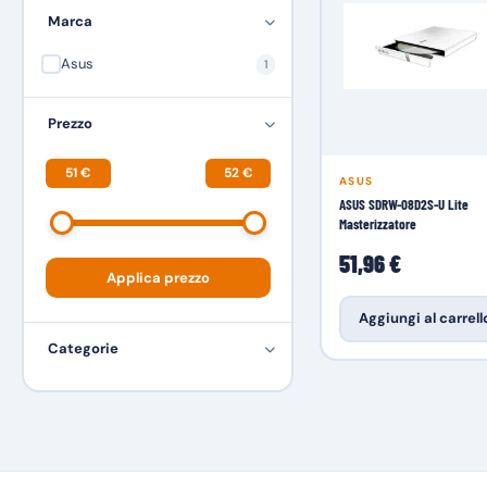
Marca
Asus
1
Prezzo
51 €
52 €
ASUS
ASUS SDRW-08D2S-U Lite
Masterizzatore
51,96 €
Applica prezzo
Aggiungi al carrell
Categorie