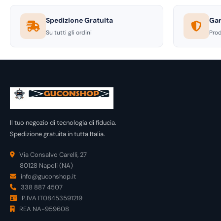
Spedizione Gratuita
Gar
Su tutti gli ordini
Prod
Il tuo negozio di tecnologia di fiducia.
Spedizione gratuita in tutta Italia.
Via Consalvo Carelli, 27
80128 Napoli (NA)
info@guconshop.it
338 887 4507
P.IVA IT08453591219
REA NA-959608