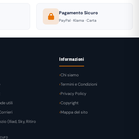
Pagamento Sicuro
PayPal · Klarna · Carta
Informazioni
Chi siamo
e
Termini e Condizioni
t
Privacy Policy
e utili
Copyright
orrieri
Mappa del sito
zio (Iliad, Sky, Ritiro
curo