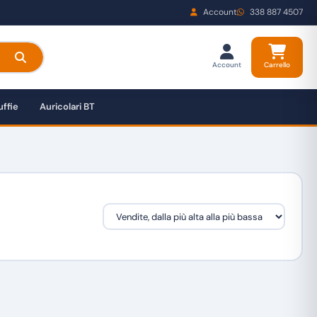
Account
338 887 4507
Account
Carrello
ffie
Auricolari BT