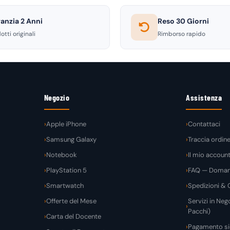
anzia 2 Anni
Reso 30 Giorni
otti originali
Rimborso rapido
Negozio
Assistenza
Apple iPhone
Contattaci
Samsung Galaxy
Traccia ordin
Notebook
Il mio accoun
PlayStation 5
FAQ — Domand
Smartwatch
Spedizioni & C
Offerte del Mese
Servizi in Nego
Pacchi)
Carta del Docente
Pagamento si